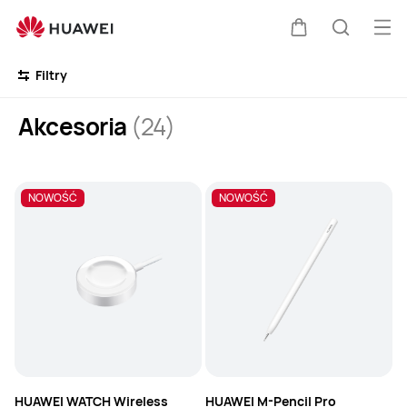
Akcesoria
Otw
Wózek
Szukaj
me
Clo
Filtry
Akcesoria
(24)
NOWOŚĆ
NOWOŚĆ
HUAWEI WATCH Wireless
HUAWEI M-Pencil Pro