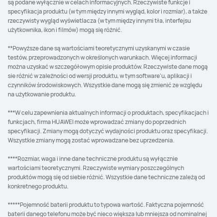
są podane wyłącznie w celach informacyjnych. Rzeczywiste funkcje i
specyfikacja produktu (w tym między innymi wygląd, kolor i rozmiar), a także
rzeczywisty wygląd wyświetlacza (w tym między innymi tła, interfejsu
użytkownika, ikon i filmów) mogą się różnić.
**Powyższe dane są wartościami teoretycznymi uzyskanymi w czasie
testów, przeprowadzonych w określonych warunkach. Więcej informacji
można uzyskać w szczegółowym opisie produktów. Rzeczywiste dane mogą
sie różnić w zależności od wersji produktu, w tym software'u, aplikacji i
czynników środowiskowych. Wszystkie dane mogą się zmienić ze względu
na użytkowanie produktu.
***W celu zapewnienia aktualnych informacji o produktach, specyfikacjach i
funkcjach, firma HUAWEI może wprowadzać zmiany do poprzednich
specyfikacji. Zmiany mogą dotyczyć wydajności produktu oraz specyfikacji.
Wszystkie zmiany mogą zostać wprowadzane bez uprzedzenia.
****Rozmiar, waga i inne dane techniczne produktu są wyłącznie
wartościami teoretycznymi. Rzeczywiste wymiary poszczególnych
produktów mogą się od siebie różnić. Wszystkie dane techniczne zależą od
konkretnego produktu.
*****Pojemność baterii produktu to typowa wartość. Faktyczna pojemność
baterii danego telefonu może być nieco większa lub mniejsza od nominalnej