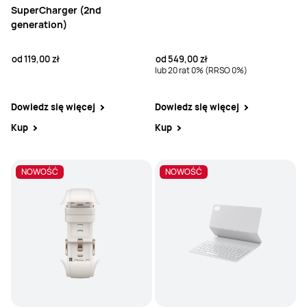
SuperCharger (2nd
generation)
od
119,00 zł
od
549,00 zł
lub 20 rat 0% (RRSO 0%)
Dowiedz się więcej
Dowiedz się więcej
Kup
Kup
NOWOŚĆ
NOWOŚĆ
NOWOŚĆ