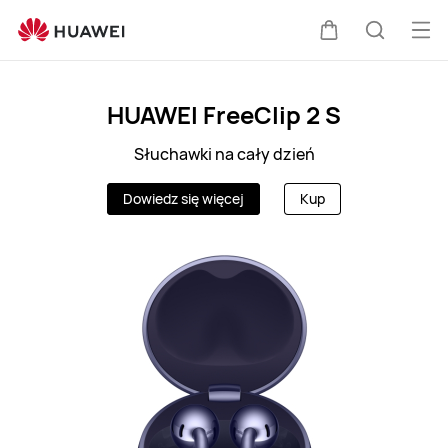
PL
Otw
Wózek
Szukaj
me
Clo
HUAWEI FreeClip 2 S
Słuchawki na cały dzień
Dowiedz się więcej
Kup