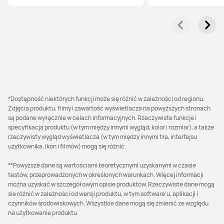
*Dostępność niektórych funkcji może się różnić w zależności od regionu.
Zdjęcia produktu, filmy i zawartość wyświetlacza na powyższych stronach
są podane wyłącznie w celach informacyjnych. Rzeczywiste funkcje i
specyfikacja produktu (w tym między innymi wygląd, kolor i rozmiar), a także
rzeczywisty wygląd wyświetlacza (w tym między innymi tła, interfejsu
użytkownika, ikon i filmów) mogą się różnić.
**Powyższe dane są wartościami teoretycznymi uzyskanymi w czasie
testów, przeprowadzonych w określonych warunkach. Więcej informacji
można uzyskać w szczegółowym opisie produktów. Rzeczywiste dane mogą
sie różnić w zależności od wersji produktu, w tym software'u, aplikacji i
czynników środowiskowych. Wszystkie dane mogą się zmienić ze względu
na użytkowanie produktu.