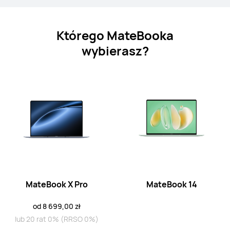
Seria MateBook D
Którego MateBooka
wybierasz?
14"
MateBook D 14 2024 13th Gen Core
od 3 699,00 zł
lub 20 rat 0% (RRSO 0%)
Dowiedz się więcej
Powiadom mnie
14"
MateBook D 14 2024 12th Gen Core
MateBook X Pro
MateBook 14
od 3 599,00 zł
od 8 699,00 zł
lub 20 rat 0% (RRSO 0%)
lub 20 rat 0% (RRSO 0%)
Dowiedz się więcej
Powiadom mnie