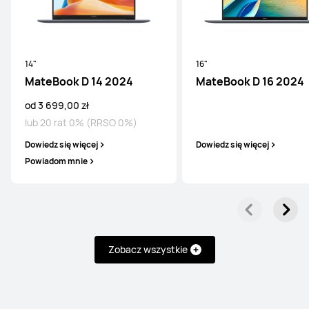
od 8 699,00 zł
lub 20 rat 0% (RRSO 0%)
Dowiedz się więcej
Powiadom mnie
14"
16"
MateBook D 14 2024
MateBook D 16 2024
od 3 699,00 zł
Seria MateBook
lub 20 rat 0% (RRSO 0%)
Dowiedz się więcej
Dowiedz się więcej
Powiadom mnie
14,2"
MateBook 14 Core Ultra
Dowiedz się więcej
Zobacz wszystkie