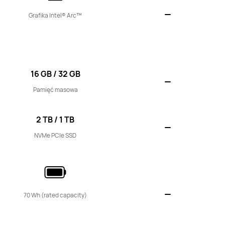
Grafika Intel® Arc™
16 GB / 32 GB
Pamięć masowa
2 TB / 1 TB
NVMe PCIe SSD
70 Wh (rated capacity)