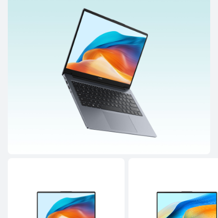
Seria MateBook X
Seria MateBook
Seria MateBook
Seria MateBook X
14,2"
MateBook X Pro Core Ultra Premium
Edition