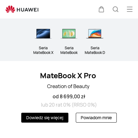
Laptops
Otw
Wózek
Szukaj
me
Clo
Seria
Seria
Seria
MateBook X
MateBook
MateBook D
MateBook X Pro
Creation of Beauty
od 8 699,00 zł
lub 20 rat 0% (RRSO 0%)
Dowiedz się więcej
Powiadom mnie