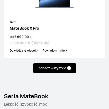
14,2"
MateBook X Pro
od 8 699,00 zł
lub 20 rat 0% (RRSO 0%)
Dowiedz się więcej
Powiadom mnie
Zobacz wszystkie
Seria MateBook
Lekkość, szybkość, moc