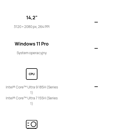
14,2"
3120 × 2080 px, 264 PPI
16"
MateBook D 16 2024
Windows 11 Pro
Dowiedz się więcej
System operacyjny
Intel® Core™ Ultra 9 185H (Series
1)
16"
Intel® Core™ Ultra 7 155H (Series
MateBook D 16
1)
Dowiedz się więcej