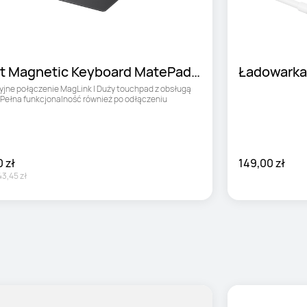
t Magnetic Keyboard MatePad 
Ładowarka
3.2
jne połączenie MagLink | Duży touchpad z obsługą 
 Pełna funkcjonalność również po odłączeniu
 zł
149,00 zł
43,45 zł