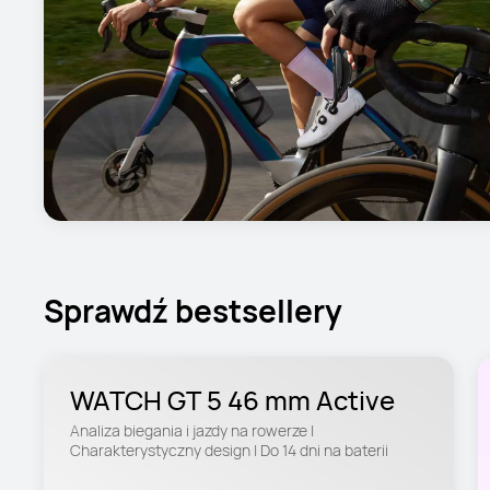
Sprawdź bestsellery
WATCH GT 5 46 mm Active
Analiza biegania i jazdy na rowerze | 
Charakterystyczny design | Do 14 dni na baterii