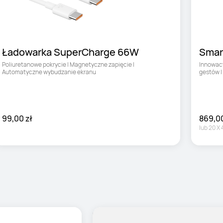
Ładowarka SuperCharge 66W
Smar
Pro 1
Poliuretanowe pokrycie | Magnetyczne zapięcie | 
Innowacy
Automatyczne wybudzanie ekranu
gestów |
99,00 zł
869,00
lub
20
X