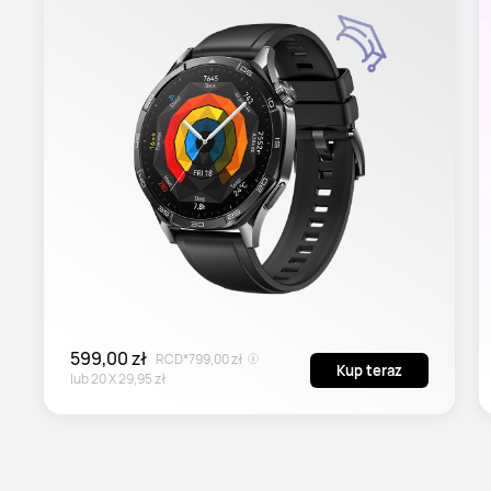
599,00 zł
RCD*
799,00 zł
Kup teraz
lub
20
X
29,95 zł