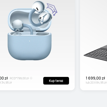
00 zł
1 699,00 zł
RCD*
799,00 zł
Kup teraz
X
34,95 zł
lub
20
X
84,95 zł