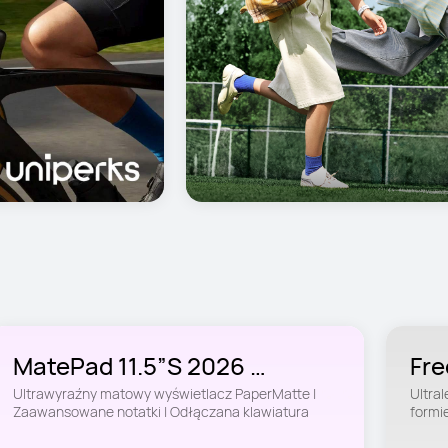
MatePad 11.5”S 2026 
Fre
PaperMatte
Ultrawyraźny matowy wyświetlacz PaperMatte | 
Ultral
Zaawansowane notatki | Odłączana klawiatura
formi