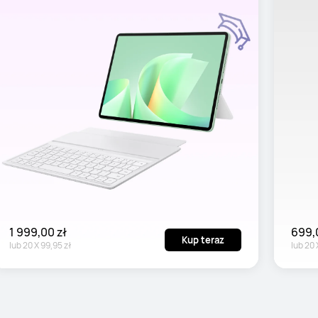
1 999,00 zł
699,
Kup teraz
lub
20
X
99,95 zł
lub
20