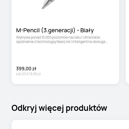
M-Pencil (3.generacji) - Biały
Wykrywa ponad 10 000 poziomów nacisku | Ultraniskie 
opóźnienie z technologią NearLink | Inteligentna obsługa 
dotykowa
399,00 zł
lub
20
X
19,95 zł
Odkryj więcej produktów