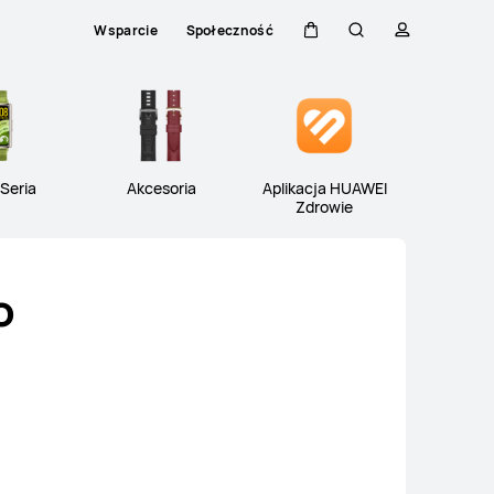
Wsparcie
Społeczność
Wózek
Szukaj
Profilowani
Close
ATCH FIT
Seria WATCH D
Seria Ban
Seria
Akcesoria
Aplikacja HUAWEI
Zdrowie
o
ULTIMATE