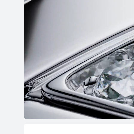
HUAWEI WATCH U
Dowiedz się więc
Seria WATCH