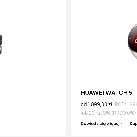
99,00 zł
od 899,00
SO 0%)
lub 2
Kup
Dowiedz
HUAWEI WATCH 5
od 1 099,00 zł
RCD*
1 99
HUAWEI WATCH GT 5
lub 20 rat 0% (RRSO 0%)
od 599,00 zł
RCD*
799,00 zł
Dowiedz się więcej
Ku
lub 20 rat 0% (RRSO 0%)