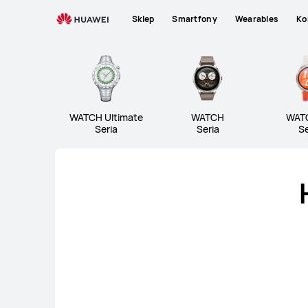
Wearables
Sklep
Smartfony
Wearables
Ko
Seria WATCH Ultimate
Se
WATCH Ultimate
WATCH
WAT
Seria
Seria
Se
Seria WATCH Ul