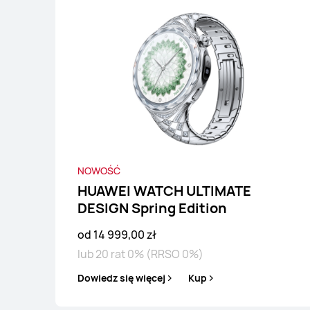
NOWOŚĆ
NOWOŚĆ
HUAWEI WATCH 
HUAWEI WATCH ULTIMATE
DESIGN Spring Edition
od 2 199,00 z
od 14 999,00 zł
lub 20 rat 0% (RR
lub 20 rat 0% (RRSO 0%)
Dowiedz się więcej
Dowiedz się więcej
Kup