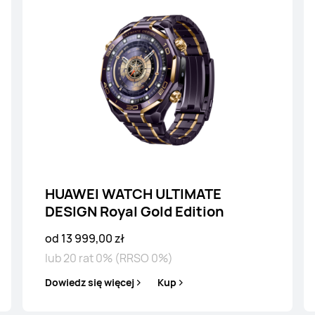
Buds 2
HUA
HUAWEI WATCH ULTIMATE
DESIGN Royal Gold Edition
ł
od 1 099,0
od 13 999,00 zł
SO 0%)
lub 2
lub 20 rat 0% (RRSO 0%)
Kup
Dowiedz
Dowiedz się więcej
Kup