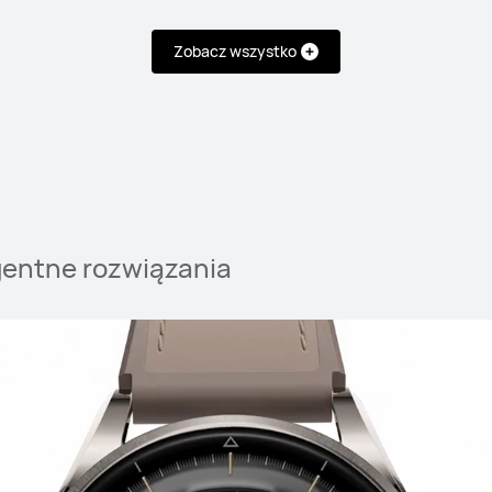
Zobacz wszystko
T
gentne rozwiązania
NOWOŚĆ
HUAWEI WATCH GT
od 1 399,00 zł
RCD*
1 6
lub 20 rat 0% (RR
Dowiedz się więcej