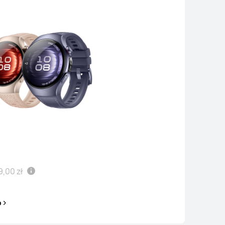
 zł
RCD*
999,00 zł
0 rat 0% (RRSO 0%)
 się więcej
Kup
9,00 zł
HUAWEI WATCH GT 4
p