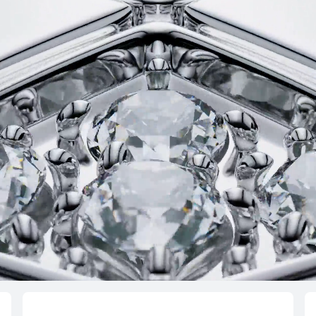
ltimate
HUAWEI WAT
ej
Dow