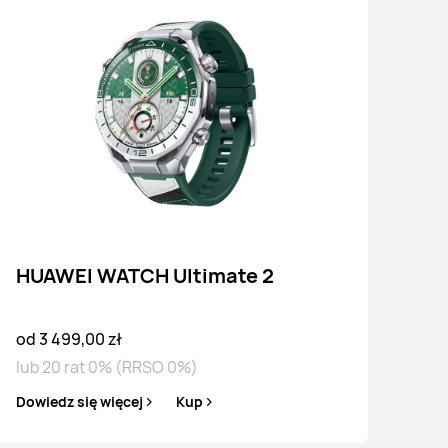
WEI WATCH 5
HUAWEI WATCH Ultimate 2
0 zł
RCD*
1 999,00 zł
od 3 499,00 zł
0 rat 0% (RRSO 0%)
lub 20 rat 0% (RRSO 0%)
 się więcej
Kup
Dowiedz się więcej
Kup