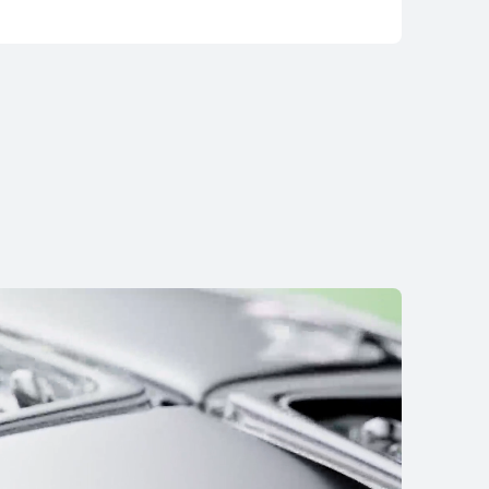
WATCH Ultimate 2
od 3 499,00 zł
0 rat 0% (RRSO 0%)
 się więcej
Kup