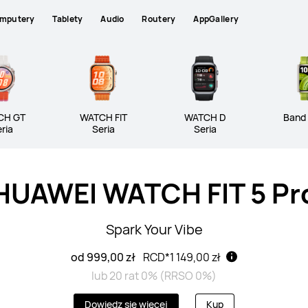
mputery
Tablety
Audio
Routery
AppGallery
ria WATCH
Seria WATCH GT
Seria W
CH GT
WATCH FIT
WATCH D
Band 
ria
Seria
Seria
timate
HUAWEI WATCH FIT 5 Pr
Spark Your Vibe
od 999,00 zł
RCD*
1 149,00 zł
lub 20 rat 0% (RRSO 0%)
NOWOŚĆ
HUAWEI WATCH 
Dowiedz się więcej
Kup