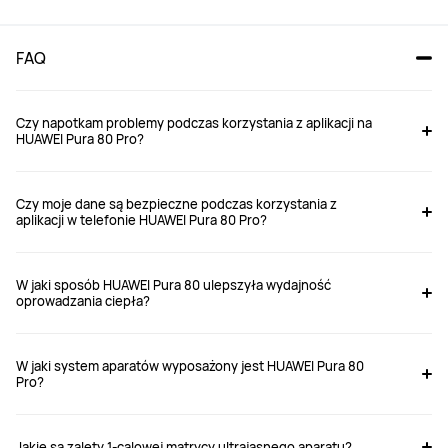
FAQ
Czy napotkam problemy podczas korzystania z aplikacji na
HUAWEI Pura 80 Pro?
HUAWEI Pura 80 Ultra
HUAWEI Pura 70 Ultra
Czy moje dane są bezpieczne podczas korzystania z
aplikacji w telefonie HUAWEI Pura 80 Pro?
od 4 999,00 zł
RCD*
6 999,00 zł
W jaki sposób HUAWEI Pura 80 ulepszyła wydajność
oprowadzania ciepła?
Kup
Kup
W jaki system aparatów wyposażony jest HUAWEI Pura 80
Pro?
Wymiary
Wymiary
163 x 76,1 x 8,3 mm
162,6 x 75,1 x 8,4 mm
Jakie są zalety 1-calowej matrycy ultrajasnego aparatu?