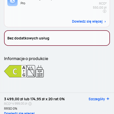
Pro
RCD*
550,00 zł
Dowiedz się więcej
Bez dodatkowych usług
Informacje o produkcie
10W
-
100W
USB PD
3 499,00 zł
lub
174,95 zł
x 20 rat 0%
Szczegóły
4 999,00 zł
RCD*
RRSO 0%
Dowiedz się więcej