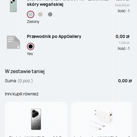
skóry wegańskiej
149,00 zł
Ilość::
1
Zielony
Przewodnik po AppGallery
0,00 zł
1,00 zł
Ilość::
1
Yes
W zestawie taniej
Suma
(0 poz.)
0,00 zł
Inni kupili również