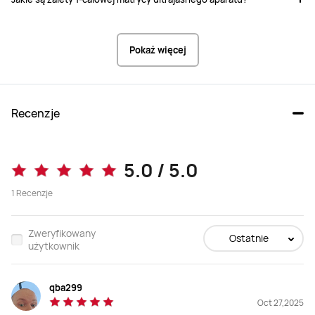
Waga
Waga
233,5 g
226 g
Pokaż więcej
Wyświetlacz
Wyświetlacz
6,8"

6,8"

2848 x 1276 px

2844 x 1261 px

1-120 Hz
1-120 Hz
Recenzje
Aparat główny
Aparat główny
Ultrajasny 1-calowy aparat HDR 50 
Ultrajasny wysuwany aparat 50 MP 
MP (F1.6~F4.0, OIS)
(1-calowa matryca CMOS ze 
5.0 / 5.0
stabilizacja IOS, F1.6~F4.0, OIS)
1
Recenzje
Aparat ultraszerokokątny 40 MP 
Aparat ultraszerokokątny 40 MP 
(F2.2)
(F2.2)
Zweryfikowany
Ostatnie
użytkownik
Teleobiektyw 50 MP (3,7x zoom 
Ultrajasny teleobiektyw 50 MP (F2.1, 
optyczny, F2.4, Sensor Shift OIS)

OIS) z funkcją makro
Teleobiektyw 12,5 MP (9,4x zoom 
qba299
opryczny, F3.6, Sensor Shift OIS)

Czujnik Ultra Chroma z 1,5 mln 
Oct 27,2025
kanałów spektralnych