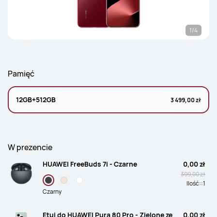
1/4
Pamięć
12GB+512GB
3 499,00 zł
W prezencie
HUAWEI FreeBuds 7i - Czarne
0,00 zł
399,00 zł
Ilość::
1
Czarny
Etui do HUAWEI Pura 80 Pro - Zielone ze
0,00 zł