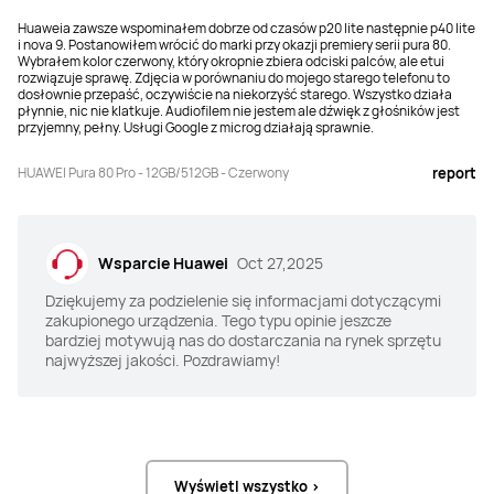
Huaweia zawsze wspominałem dobrze od czasów p20 lite następnie p40 lite
Aparat selfie
Aparat selfie
i nova 9. Postanowiłem wrócić do marki przy okazji premiery serii pura 80.
Wybrałem kolor czerwony, który okropnie zbiera odciski palców, ale etui
13 MP (szerokokątny, F2.0, 
13 MP (szerokokątny, F2.4, 
rozwiązuje sprawę. Zdjęcia w porównaniu do mojego starego telefonu to
autofokus)
autofokus)
dosłownie przepaść, oczywiście na niekorzyść starego. Wszystko działa
płynnie, nic nie klatkuje. Audiofilem nie jestem ale dźwięk z głośników jest
przyjemny, pełny. Usługi Google z microg działają sprawnie.
NFC
NFC
Tak
Tak
HUAWEI Pura 80 Pro - 12GB/512GB - Czerwony
report
Blokada ekranu
Blokada ekranu
Face Unlock + Czytnik linii 
Face Unlock + Czytnik linii 
Wsparcie Huawei
Oct 27,2025
papilarnych
papilarnych
Dziękujemy za podzielenie się informacjami dotyczącymi
Bateria
Bateria
zakupionego urządzenia. Tego typu opinie jeszcze
bardziej motywują nas do dostarczania na rynek sprzętu
5170 mAh (pojemność znamionowa)
5 100 mAh (pojemność 
najwyższej jakości. Pozdrawiamy!
znamionowa)
Szybkie ładowanie
Szybkie ładowanie
HUAWEI SuperCharge (maks. 100 W)

HUAWEI SuperCharge (maks. 100 W)

Ładowanie bezprzewodowe 
Ładowanie bezprzewodowe 
HUAWEI SuperCharge (maks. 80 W)
HUAWEI SuperCharge (maks. 80 W)
Wyświetl wszystko >