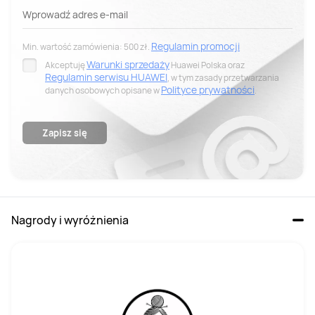
Wprowadź adres e-mail
Regulamin promocji
Min. wartość zamówienia: 500 zł.
Warunki sprzedaży
Akceptuję
Huawei Polska oraz
Regulamin serwisu HUAWEI
, w tym zasady przetwarzania
Polityce prywatności
danych osobowych opisane w
.
Wyrażam zgodę na otrzymywanie drogą elektroniczną na
wskazany przeze mnie adres e-mail spersonalizowanych
informacji handlowych, w tym informacji o produktach,
Zapisz się
wydarzeniach, promocjach i zniżkach od Huawei Polska.
Przysługuje mi prawo cofnięcia niniejszej zgody w każdym
czasie. Aby to zrobić, należy wejść w ostatni newsletter i kliknąć
„Anuluj subskrypcję” na samym dole.
Nagrody i wyróżnienia