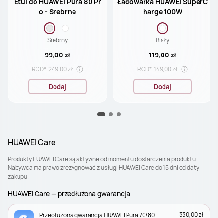
Etui do HUAWEI Pura 80 Pr
Ładowarka HUAWEI SuperC
o - Srebrne
harge 100W
Srebrny
Biały
99,00 zł
119,00 zł
RCD*
249,00 zł
RCD*
149,00 zł
Dodaj
Dodaj
HUAWEI Care
Produkty HUAWEI Care są aktywne od momentu dostarczenia produktu.
Nabywca ma prawo zrezygnować z usługi HUAWEI Care do 15 dni od daty
zakupu.
HUAWEI Care — przedłużona gwarancja
330,00 zł
Przedłużona gwarancja HUAWEI Pura 70/80