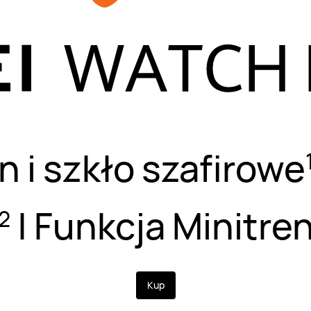
 i szkło szafirowe
| Funkcja Minitre
2
Kup