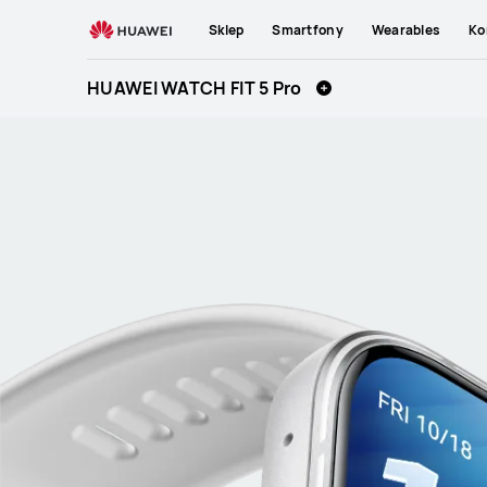
HUAWEI
Sklep
Smartfony
Wearables
Ko
WATCH
FIT
HUAWEI WATCH FIT 5 Pro
5
Pro