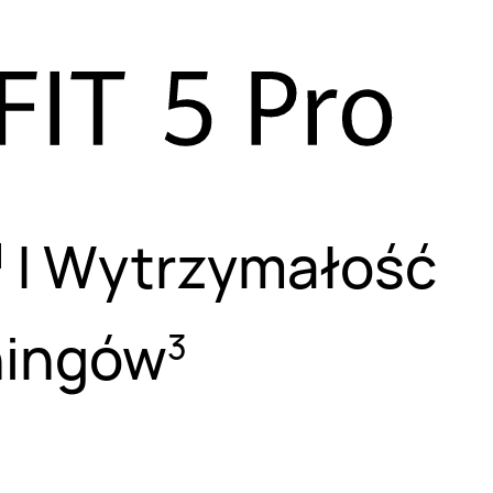
|
Wytrzymałość
1
ningów
3