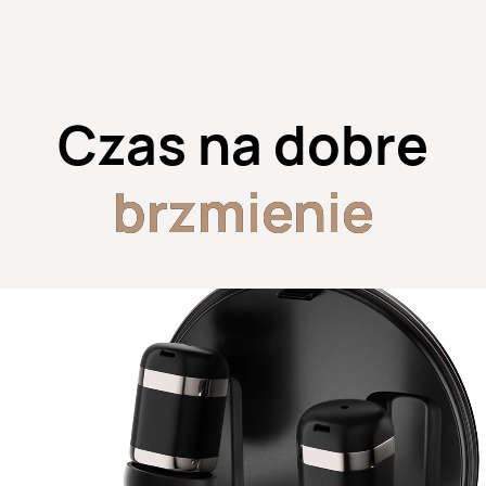
Czas na dobre
brzmienie
brzmienie