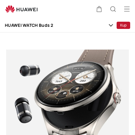
HUAWEI
WATCH
Otw
Wózek
Szukaj
Buds
me
Clo
2
HUAWEI WATCH Buds 2
Kup