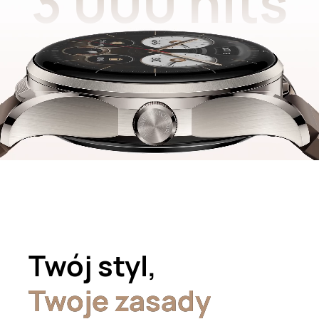
3 000 nits
Twój styl,
Twoje zasady
Twoje zasady