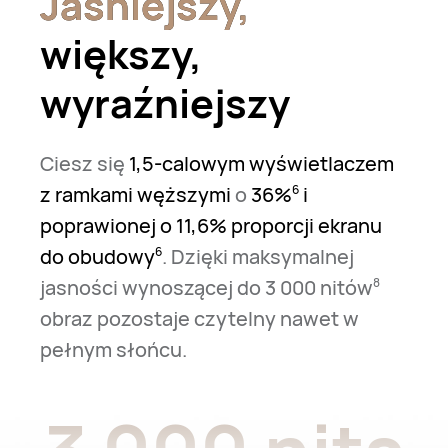
Jaśniejszy,
Jaśniejszy,
większy,
wyraźniejszy
Ciesz się
1,5-calowym wyświetlaczem
z ramkami węższymi
o
36%⁠
i
6
poprawionej o 11,6% proporcji ekranu
do obudowy
. Dzięki maksymalnej
6
jasności wynoszącej do 3 000 nitów⁠
8
obraz pozostaje czytelny nawet w
pełnym słońcu.