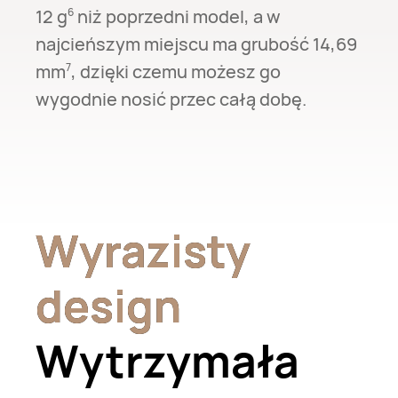
12 g⁠
niż poprzedni model, a w
6
najcieńszym miejscu ma grubość 14,69
mm⁠
, dzięki czemu możesz go
7
wygodnie nosić przec całą dobę.
Wyrazisty
Wyrazisty
design
design
Wytrzymała