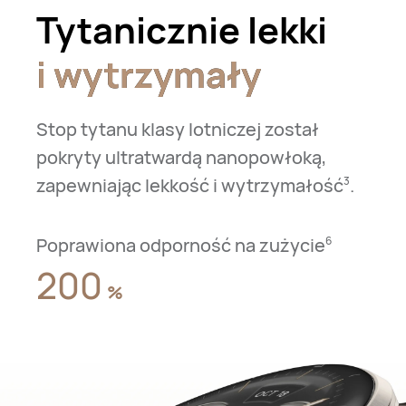
Tytanicznie lekki
i wytrzymały
i wytrzymały
Stop tytanu klasy lotniczej został
pokryty ultratwardą nanopowłoką,
zapewniając lekkość i wytrzymałość⁠
.
3
Poprawiona odporność na zużycie⁠
6
200
%