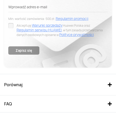
Wprowadź adres e-mail
Regulamin promocji
Min. wartość zamówienia: 500 zł.
Warunki sprzedaży
Akceptuję
Huawei Polska oraz
Regulamin serwisu HUAWEI
, w tym zasady przetwarzania
Polityce prywatności
danych osobowych opisane w
.
Wyrażam zgodę na otrzymywanie drogą elektroniczną na
wskazany przeze mnie adres e-mail spersonalizowanych
informacji handlowych, w tym informacji o produktach,
Zapisz się
wydarzeniach, promocjach i zniżkach od Huawei Polska.
Przysługuje mi prawo cofnięcia niniejszej zgody w każdym
czasie. Aby to zrobić, należy wejść w ostatni newsletter i kliknąć
„Anuluj subskrypcję” na samym dole.
Porównaj
FAQ