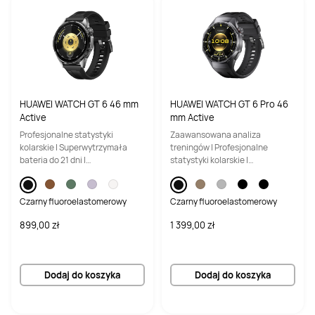
Wymiary (mm)
Wymiary (mm)
310 x 222 x 13,5
310 x 221 x 15,6
Waga
Waga
980 g
ok. 1,26 kg
HUAWEI WATCH GT 6 46 mm
HUAWEI WATCH GT 6 Pro 46
Active
mm Active
Profesjonalne statystyki
Zaawansowana analiza
kolarskie | Superwytrzymała
treningów | Profesjonalne
bateria do 21 dni |
statystyki kolarskie |
Wielowymiarowy monitoring
Superwytrzymała bateria do 21
samopoczucia
dni
Czarny fluoroelastomerowy
Czarny fluoroelastomerowy
899,00 zł
1 399,00 zł
Dodaj do koszyka
Dodaj do koszyka