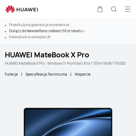
Otw
Wózek
Szukaj
Przedłużona gwarancja w prezencie
Dołącz do Newslettera i odbierz 50 zł rabatu >
Klawiatura w układzie UK
HUAWEI MateBook X Pro
HUAWEI MateBook X Pro - Windows 11 Pro/Intel Ultra 7 155H/16GB/1TB SSD
Funkcje
Specyfikacja Techniczna
Wsparcie