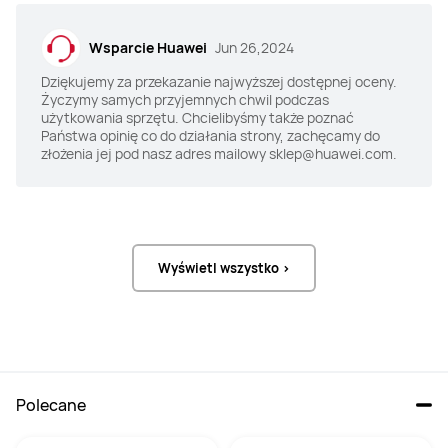
14,2'' OLED 3120 × 2080 px (3:2) 120 
14,2" LTPS 3120 × 2080 px (3:2) 90 Hz
Hz
Wsparcie Huawei
Jun 26,2024
Maks. jasność
Maks. jasność
Dziękujemy za przekazanie najwyższej dostępnej oceny.
Życzymy samych przyjemnych chwil podczas
1000 nitów
500 nitów
użytkowania sprzętu. Chcielibyśmy także poznać
Państwa opinię co do działania strony, zachęcamy do
Pamięć operacyjna
Pamięć operacyjna
złożenia jej pod nasz adres mailowy sklep@huawei.com.
32 GB / 16 GB
16 GB RAM DDR4
Dysk
Dysk
2 TB / 1 TB NVMe PCIe SSD
1 TB SSD
Wyświetl wszystko >
Porty
Porty
2x Thunderbolt™ 4; USB-C x 1;
2 x Thunderbolt™ 4; USB-C × 2; 1x 
3,5 mm minijack
Bateria
Bateria
Polecane
70 Wh
60 Wh