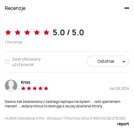
Recenzje
HUAWEI MateBook X Pro
HUAWEI MateBook X Pro 2023
5.0 / 5.0
od 8 699,00 zł
1
Recenzje
Kup
Kup
Zweryfikowany
Ostatnie
użytkownik
System operacyjny
System operacyjny
Kriss
Windows 11 Pro
Windows 11 Pro
Jun 26,2024
Procesor
Procesor
Dawno tak zadowolony z żadnego laptopa nie byłem ... Jest spełieniem
marzeń ... Jedyny minus to obsługa a raczej działanie strony .
Intel® Core™ Ultra 9 185H;

Intel® Core™ i7-1360P
 Intel® Core™ Ultra 7 155H
HUAWEI MateBook X Pro - Windows 11 Pro/Intel Ultra 9 185H/32GB/2TB SSD
report
Ekran
Ekran