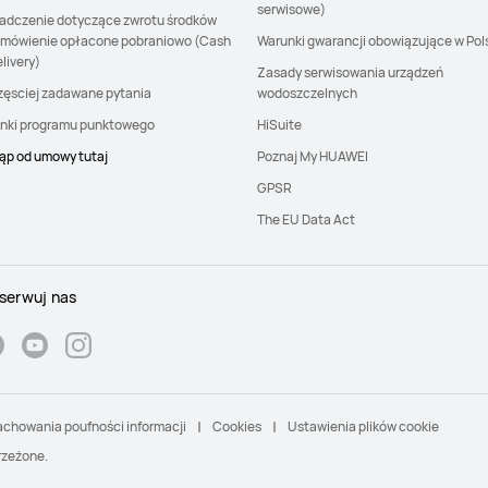
serwisowe)
adczenie dotyczące zwrotu środków
amówienie opłacone pobraniowo (Cash
Warunki gwarancji obowiązujące w Pol
livery)
Zasady serwisowania urządzeń
zęsciej zadawane pytania
wodoszczelnych
nki programu punktowego
HiSuite
ąp od umowy tutaj
Poznaj My HUAWEI
GPSR
The EU Data Act
serwuj nas
achowania poufności informacji
Cookies
Ustawienia plików cookie
rzeżone.