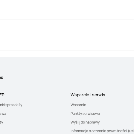
ns
EP
Wsparcie i serwis
nki sprzedaży
Wsparcie
awa
Punkty serwisowe
ty
Wyślij do naprawy
I
Informacja o ochronie prywatności (us