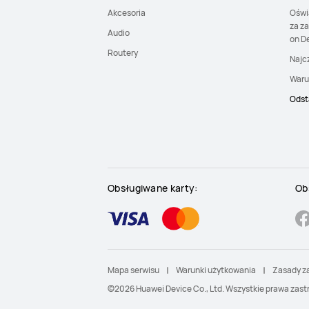
Akcesoria
Oświ
za z
Audio
on De
Routery
Najc
Waru
Odst
Obsługiwane karty:
Ob
Mapa serwisu
Warunki użytkowania
Zasady z
©2026 Huawei Device Co., Ltd. Wszystkie prawa zast