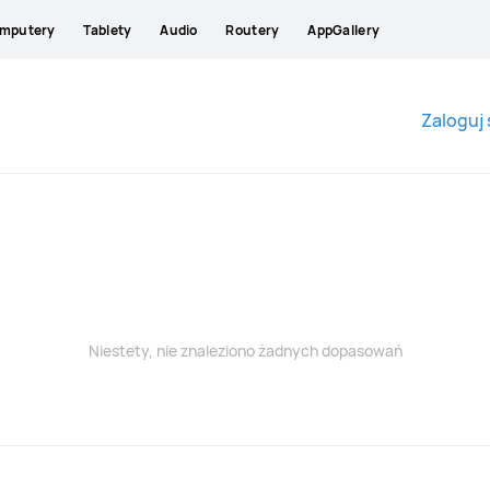
mputery
Tablety
Audio
Routery
AppGallery
Zaloguj 
Niestety, nie znaleziono żadnych dopasowań