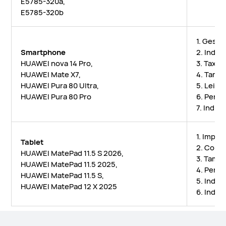
E5785-320a,
E5785-320b
1. Gesto
Smartphone
2. Indic
HUAWEI nova 14 Pro,
3. Taxa 
HUAWEI Mate X7,
4. Taman
HUAWEI Pura 80 Ultra,
5. Leito
HUAWEI Pura 80 Pro
6. Perm
7. Indic
1. Imped
Tablet
2. Comp
HUAWEI MatePad 11.5 S 2026,
3. Taman
HUAWEI MatePad 11.5 2025,
4. Perfi
HUAWEI MatePad 11.5 S,
5. Indic
HUAWEI MatePad 12 X 2025
6. Indic