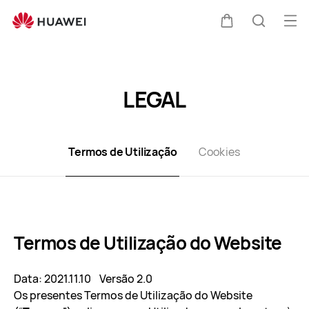
Terms
of
Abri
Carrinho
Pesquis
Use
me
Clo
LEGAL
Termos de Utilização
Cookies
Termos de Utilização do Website
Data: 2021.11.10 Versão 2.0
Os presentes Termos de Utilização do Website