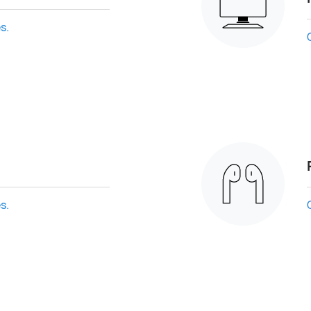
s.
s.