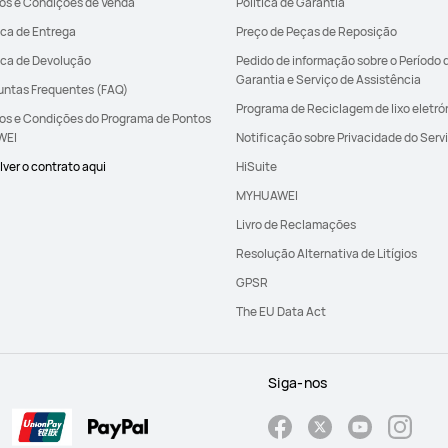
os e Condições de Venda
Política de Garantia
ica de Entrega
Preço de Peças de Reposição
tica de Devolução
Pedido de informação sobre o Período 
Garantia e Serviço de Assistência
untas Frequentes (FAQ)
Programa de Reciclagem de lixo eletró
os e Condições do Programa de Pontos
WEI
Notificação sobre Privacidade do Serv
ver o contrato aqui
HiSuite
MYHUAWEI
Livro de Reclamações
Resolução Alternativa de Litígios
GPSR
The EU Data Act
Siga-nos