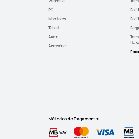
Wearable
Term
PC
Polít
Monitores
Polí
Tablet
Perg
Áudio
Term
HUA
Acessórios
Resol
Métodos de Pagamento: