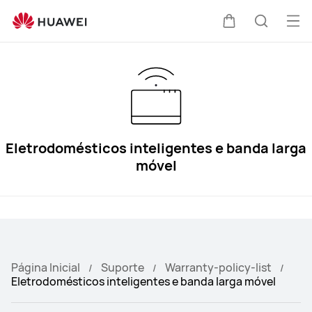
Eletrodomésticos
inteligentes
Abri
Carrinho
Pesquis
e
me
banda
larga
móvel
Eletrodomésticos inteligentes e banda larga
móvel
Página Inicial
Suporte
Warranty-policy-list
Eletrodomésticos inteligentes e banda larga móvel