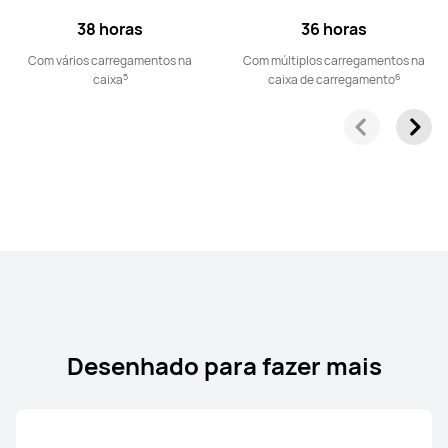
Saber mais
Comprar
38 horas
36 horas
Com vários carregamentos na
Com múltiplos carregamentos na
5
6
caixa
caixa de carregamento
Série FreeArc
HUAWEI FreeArc
A partir de 74,00 €
PVPR:
119,00 €
Saber mais
Informe-me
Desenhado para fazer mais