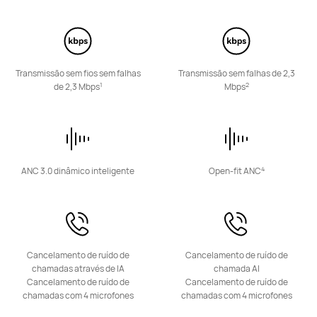
A partir de 229,00 €
Saber mais
Comprar
Transmissão sem fios sem falhas
Transmissão sem falhas de 2,3
1
2
de 2,3 Mbps
Mbps
HUAWEI FreeClip 2
A partir de 169,00 €
PVPR:
199,00 €
4
ANC 3.0 dinâmico inteligente
Open-fit ANC
Saber mais
Comprar
Cancelamento de ruído de
Cancelamento de ruído de
chamadas através de IA
chamada AI
Cancelamento de ruído de
Cancelamento de ruído de
HUAWEI FreeClip
chamadas com 4 microfones
chamadas com 4 microfones
A partir de 129,00 €
PVPR:
199,90 €