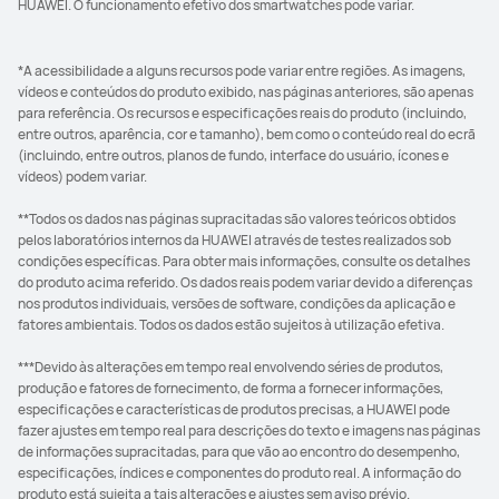
HUAWEI. O funcionamento efetivo dos smartwatches pode variar.
*A acessibilidade a alguns recursos pode variar entre regiões. As imagens,
vídeos e conteúdos do produto exibido, nas páginas anteriores, são apenas
para referência. Os recursos e especificações reais do produto (incluindo,
entre outros, aparência, cor e tamanho), bem como o conteúdo real do ecrã
(incluindo, entre outros, planos de fundo, interface do usuário, ícones e
vídeos) podem variar.
**Todos os dados nas páginas supracitadas são valores teóricos obtidos
pelos laboratórios internos da HUAWEI através de testes realizados sob
condições específicas. Para obter mais informações, consulte os detalhes
do produto acima referido. Os dados reais podem variar devido a diferenças
nos produtos individuais, versões de software, condições da aplicação e
fatores ambientais. Todos os dados estão sujeitos à utilização efetiva.
***Devido às alterações em tempo real envolvendo séries de produtos,
produção e fatores de fornecimento, de forma a fornecer informações,
especificações e características de produtos precisas, a HUAWEI pode
fazer ajustes em tempo real para descrições do texto e imagens nas páginas
de informações supracitadas, para que vão ao encontro do desempenho,
especificações, índices e componentes do produto real. A informação do
produto está sujeita a tais alterações e ajustes sem aviso prévio.