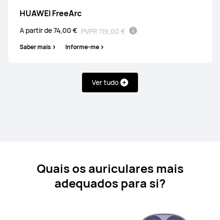
HUAWEI FreeArc
A partir de 74,00 €
PVPR:
119,00 €
Saber mais
Informe-me
HUAWEI FreeBuds SE 4 ANC
Ver tudo
A partir de 44,00 €
PVPR:
59,00 €
Saber mais
Comprar
Quais os auriculares mais
adequados para si?
HUAWEI FreeBuds 7i
Saber mais