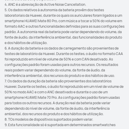
4. ANC é a abreviação de Active Noise Cancellation.
5. Os dados relativos à autonomia da bateria provêm dos testes
laboratoriais da Huawei, durante os quais os auriculares foram ligados a um
smartphone HUAWEI Mate 80 Pro, com música a tocar a 50% do volume em
formato AAC e outras funcionalidades definidas para as suas configurações
padrão. A autonomia real da bateria pode variar dependendo do volume, da
fonte de áudio, da interferência ambiental, das funcionalidades do produto
e dos hábitos de utilização.
6. A duração da bateria e os dados de carregamento são provenientes de
testes de laboratório da Huawei. Durante os testes, o áudio no formato CAA
foi reproduzido em nível de volume de 50% e com CAN desativado. As
configurações padrão foram usadas para outros recursos. Os resultados
reais podem variar dependendo do volume, da fonte de áudio, da
interferência ambiental, dos recursos do produto e dos hábitos de uso.
7. Os dados da duração da bateria são provenientes dos laboratórios
Huawei. Durante os testes, o áudio foi reproduzido em um nível de volume de
50% no modo AAC e com o ANC desativado e durante o uso de um
smartphone HUAWEI Mate 70 Pro. As configurações padrão foram usadas
para todos os outros recursos. A duração real da bateria pode variar
dependendo do nível de volume, da fonte de áudio, da interferência
ambiental, dos recursos do produto e dos hábitos de utilização.
8. TOs modelos de dispositivos suportados podem variar.
9. Esta funcionalidade só é suportada em determinados smartwatches