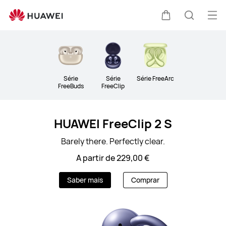
Audio
Abri
Carrinho
Pesquis
me
Clo
Série
Série
Série FreeArc
FreeBuds
FreeClip
HUAWEI FreeClip 2 S
Barely there. Perfectly clear.
A partir de 229,00 €
Saber mais
Comprar