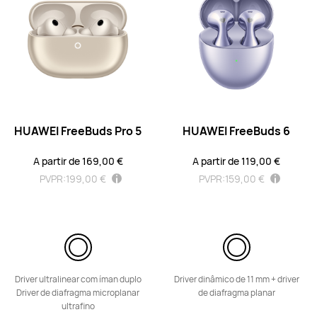
HUAWEI FreeBuds 6i
A partir de 59,00 €
PVPR:
99,00 €
HUAWEI FreeBuds Pro 5
HUAWEI FreeBuds 6
Saber mais
Informe-me
A partir de 169,00 €
A partir de 119,00 €
PVPR:
199,00 €
PVPR:
159,00 €
Série FreeClip
Driver ultralinear com íman duplo
Driver dinâmico de 11 mm + driver
Driver de diafragma microplanar
de diafragma planar
NOVO
ultrafino
HUAWEI FreeClip 2 S