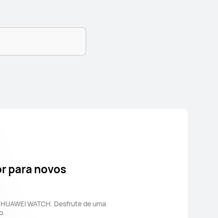
or para novos
eu HUAWEI WATCH. Desfrute de uma
o.