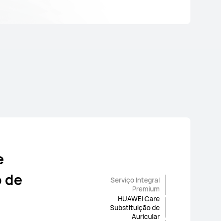
e
o de
Serviço Integral
Gratuita!
Display Care
gral
Premium
HUAWEI Care
Substituição de
Auricular
 pequenos riscos