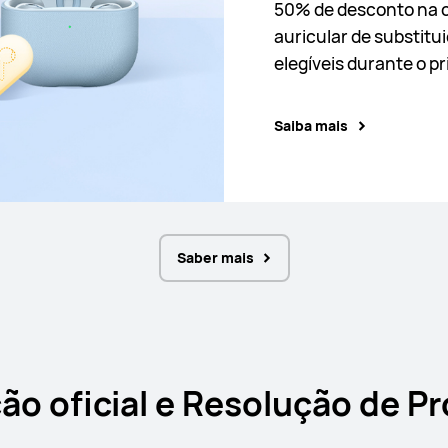
50% de desconto na 
auricular de substitu
Saiba mais
Saiba mais
Saiba mais
elegíveis durante o p
Saiba mais
Saber mais
ão oficial e Resolução de P