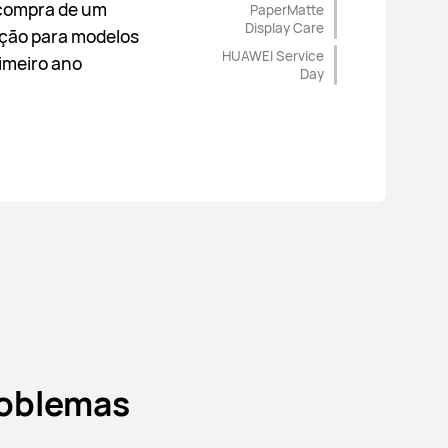
compra de um
PaperMatte
Display Care
ição para modelos
HUAWEI Service
rimeiro ano
Day
roblemas