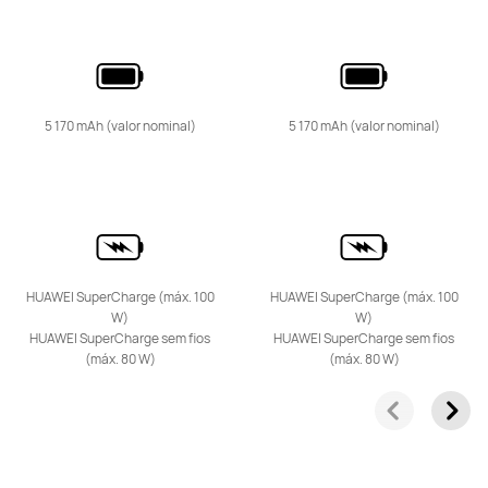
Série nova
5 170 mAh (valor nominal)
5 170 mAh (valor nominal)
HUAWEI nova 14 Pro
A partir de 549,00 €
PVPR:
699,00 €
HUAWEI SuperCharge (máx. 100
HUAWEI SuperCharge (máx. 100
Saber mais
Comprar
W)
W)
HUAWEI SuperCharge sem fios
HUAWEI SuperCharge sem fios
(máx. 80 W)
(máx. 80 W)
HUAWEI nova 13 Pro
A partir de 699,00 €