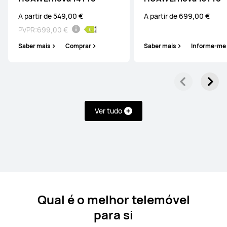
A partir de 549,00 €
A partir de 699,00 €
PVPR:
699,00 €
HUAWEI Pura 80 Pro
Saber mais
Comprar
Saber mais
Informe-me
A partir de 849,00 €
PVPR:
1 099,00 €
Saber mais
Comprar
Ver tudo
HUAWEI Pura 70 Ultra
A partir de 1 499,00 €
Saber mais
Informe-me
Qual é o melhor telemóvel
para si