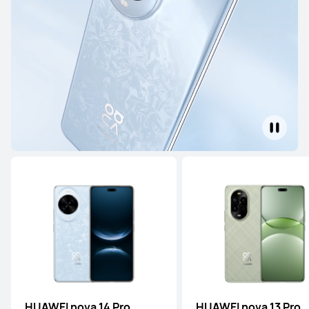
Série Pura
Série Mate
Série nova
Série Pura
HUAWEI Pura 80 Ultra
A partir de 1 249,00 €
PVPR:
1 499,00 €
Saber mais
Comprar
HUAWEI nova 14 Pro
HUAWEI nova 13 Pro