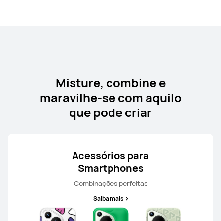
Saber mais
Informe-me
Misture, combine e
HUAWEI nova 13
maravilhe-se com aquilo
A partir de 549,00 €
que pode criar
Saber mais
Informe-me
Acessórios para
Smartphones
Combinações perfeitas
HUAWEI nova 11 Pro
Saiba mais
Saber mais