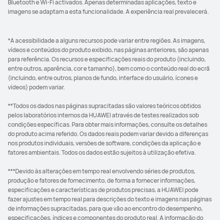
Bluetooth e Wi-Fi activados. Apenas determinadas aplicações, texto e
imagens se adaptam a esta funcionalidade. A experiência real prevalecerá.
*A acessibilidade a alguns recursos pode variar entre regiões. As imagens,
vídeos e conteúdos do produto exibido, nas páginas anteriores, são apenas
para referência. Os recursos e especificações reais do produto (incluindo,
entre outros, aparência, cor e tamanho), bem como o conteúdo real do ecrã
(incluindo, entre outros, planos de fundo, interface do usuário, ícones e
vídeos) podem variar.
**Todos os dados nas páginas supracitadas são valores teóricos obtidos
pelos laboratórios internos da HUAWEI através de testes realizados sob
condições específicas. Para obter mais informações, consulte os detalhes
do produto acima referido. Os dados reais podem variar devido a diferenças
nos produtos individuais, versões de software, condições da aplicação e
fatores ambientais. Todos os dados estão sujeitos à utilização efetiva.
***Devido às alterações em tempo real envolvendo séries de produtos,
produção e fatores de fornecimento, de forma a fornecer informações,
especificações e características de produtos precisas, a HUAWEI pode
fazer ajustes em tempo real para descrições do texto e imagens nas páginas
de informações supracitadas, para que vão ao encontro do desempenho,
especificações, índices e componentes do produto real. A informação do