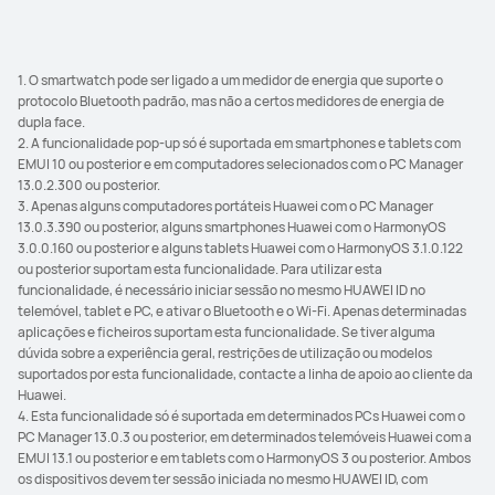
1. O smartwatch pode ser ligado a um medidor de energia que suporte o
protocolo Bluetooth padrão, mas não a certos medidores de energia de
dupla face.
2. A funcionalidade pop-up só é suportada em smartphones e tablets com
EMUI 10 ou posterior e em computadores selecionados com o PC Manager
13.0.2.300 ou posterior.
3. Apenas alguns computadores portáteis Huawei com o PC Manager
13.0.3.390 ou posterior, alguns smartphones Huawei com o HarmonyOS
3.0.0.160 ou posterior e alguns tablets Huawei com o HarmonyOS 3.1.0.122
ou posterior suportam esta funcionalidade. Para utilizar esta
funcionalidade, é necessário iniciar sessão no mesmo HUAWEI ID no
telemóvel, tablet e PC, e ativar o Bluetooth e o Wi-Fi. Apenas determinadas
aplicações e ficheiros suportam esta funcionalidade. Se tiver alguma
dúvida sobre a experiência geral, restrições de utilização ou modelos
suportados por esta funcionalidade, contacte a linha de apoio ao cliente da
Huawei.
4. Esta funcionalidade só é suportada em determinados PCs Huawei com o
PC Manager 13.0.3 ou posterior, em determinados telemóveis Huawei com a
EMUI 13.1 ou posterior e em tablets com o HarmonyOS 3 ou posterior. Ambos
os dispositivos devem ter sessão iniciada no mesmo HUAWEI ID, com