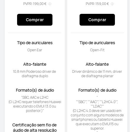
PVPR:
199,00 €
PVPR:
159,00 €
Comprar
Comprar
Tipo de auriculares
Tipo de auriculares
Open Ear
Open-Fit
Alto-falante
Alto-falante
10,8 mm Poderoso driver de 
Driver dinâmico de 11 mm, driver 
diafragma duplo
de diafragma planar
Formato(s) de áudio
Formato(s) de áudio
"SBC, AAC e L2HC

"

(O L2HC requer telefones Huawei 
""SBC"", ""AAC"", ""L2HC4.0"", 
executando o EMUI 13.0 ou 
""LDAC""

posterior.)"
(O L2HC 4.0 deve ser usado em 
conjunto com alguns modelos de 
smartphones ou tablets Huawei 