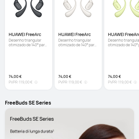
HUAWEI FreeArc
HUAWEI FreeArc
HUAWEI FreeAr
Desenho triangular 
Desenho triangular 
Desenho triangular
otimizado de 140° para 
otimizado de 140° para 
otimizado de 140° 
um ajuste seguro | Som 
um ajuste seguro | Som 
um ajuste seguro |
exemplar | Resistência 
exemplar | Resistência 
exemplar | Resistê
à água IP57
à água IP57
à água IP57
74,00 €
74,00 €
74,00 €
PVPR:
119,00 €
PVPR:
119,00 €
PVPR:
119,00 €
FreeBuds SE Series
FreeBuds SE Series