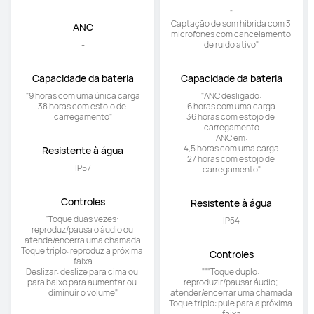
Cancelamento de ruído de 
Cancelamento de ruído de 
chamada
chamada
"3 Mic+ DNN

"

Volume adaptável; 
3 Mic+VPU+DNN

aprimoramento de voz 
até 95 dB de redução de ruído de 
adaptável"
chamada"
ANC
ANC
-
"

Captação de som híbrida com 3 
microfones com cancelamento 
de ruído ativo"
Capacidade da bateria
Capacidade da bateria
"9 horas com uma única carga

"ANC desligado:

38 horas com estojo de 
6 horas com uma carga

carregamento"
36 horas com estojo de 
carregamento

ANC em:

4,5 horas com uma carga

27 horas com estojo de 
carregamento"
Resistente à água
Resistente à água