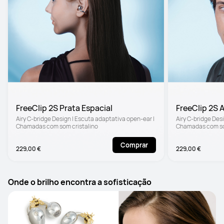
FreeClip 2S Prata Espacial
FreeClip 2S 
Airy C-bridge Design | Escuta adaptativa open-ear | 
Airy C-bridge Desi
Chamadas com som cristalino
Chamadas com so
Comprar
229,00 €
229,00 €
Onde o brilho encontra a sofisticação