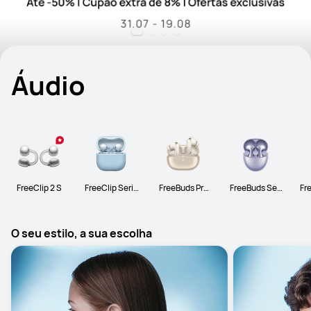
Áudio
FreeClip 2 S
FreeClip Serie
FreeBuds Pro
FreeBuds Seri
Fre
s
Series
es
O seu estilo, a sua escolha