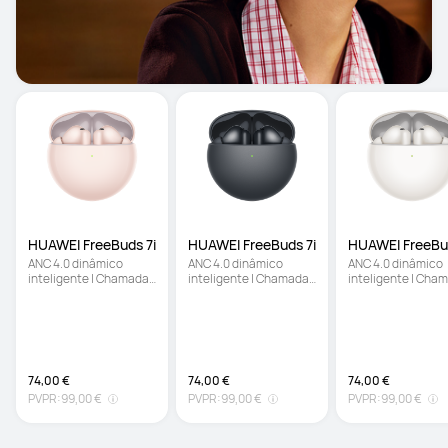
HUAWEI FreeBuds 7i
HUAWEI FreeBuds 7i
HUAWEI FreeBud
ANC 4.0 dinâmico 
ANC 4.0 dinâmico 
ANC 4.0 dinâmico 
inteligente | Chamadas 
inteligente | Chamadas 
inteligente | Cham
estáveis e nítidas | 
estáveis e nítidas | 
estáveis e nítidas |
Áudio espacial 
Áudio espacial 
Áudio espacial 
ilimitado
ilimitado
ilimitado
74,00 €
74,00 €
74,00 €
PVPR:
99,00 €
PVPR:
99,00 €
PVPR:
99,00 €