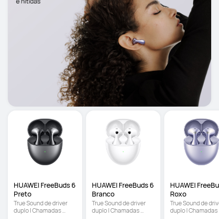
HUAWEI FreeBuds 6 
HUAWEI FreeBuds 6 
HUAWEI FreeBud
Preto
Branco
Roxo
True Sound de driver 
True Sound de driver 
True Sound de drive
duplo | Chamadas 
duplo | Chamadas 
duplo | Chamadas 
estáveis e nítidas | 
estáveis e nítidas | 
estáveis e nítidas |