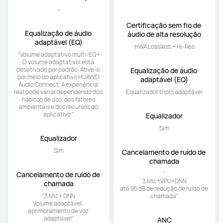
que executam o EMUI15 ou 
superior.

"
Certificação sem fio de 
Certificação sem fio de 
áudio de alta resolução
áudio de alta resolução
-
HWA Lossless + Hi-Res
Equalização de áudio 
Equalização de áudio 
adaptável (EQ)
adaptável (EQ)
"Volume adaptativo multi-EQ+

Equalizador triplo adaptável
O volume adaptativol está 
desativado por padrão. Ative-o 
por meio do aplicativo HUAWEI 
Audio Connect. A experiência 
real pode variar dependendo dos 
hábitos de uso, dos fatores 
ambientais e dos recursos do 
aplicativo."
Equalizador
Equalizador
Sim
Sim