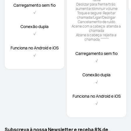
IP57
IP54
Controles
Controles
"Toque duas vezes: 
"""Toque duplo: 
reproduz/pausa o áudio ou 
reproduzir/pausar áudio; 
atende/encerra uma chamada

atender/encerrar uma chamada

Toque triplo: reproduz a próxima 
Toque triplo: pule para a próxima 
faixa

faixa

Deslizar: deslize para cima ou 
Deslizar para frente/trás: 
para baixo para aumentar ou 
aumentar/diminuir volume

diminuir o volume"
Toque e segure: Rejeitar 
chamada/Ligar/Desligar 
Cancelamento de ruído

Acene com a cabeça: atenda a 
chamada

Abane a cabeça: rejeite a 
chamada."""""""
Carregamento sem fio
Carregamento sem fio
√
√
Conexão dupla
Conexão dupla
√
√