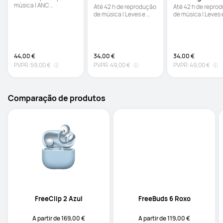
música | ANC 
Até 42 h de reprodução 
Até 42 h de reprod
multimodo | Ajuste 
de música | Leves e 
de música | Leves e
super leve
compactos | 
compactos | 
Carregamento rápido
Carregamento ráp
44,00 €
34,00 €
34,00 €
PVPR:
59,00 €
PVPR:
49,00 €
PVPR:
49,00 €
Comparação de produtos
FreeClip 2 Azul
FreeBuds 6 Roxo
A partir de 169,00 €
A partir de 119,00 €