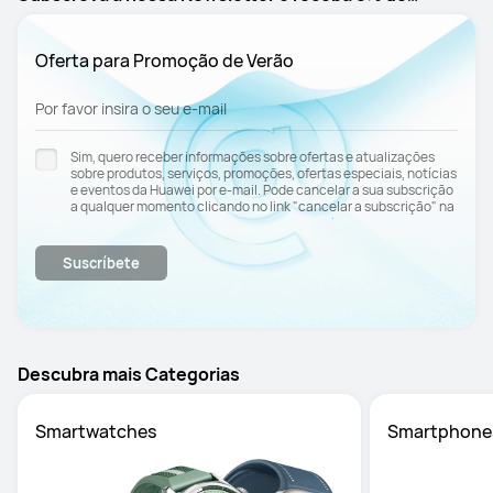
Funciona no Android e iOS
Funciona no Android e iOS
√
√
Subscreva à nossa Newsletter e receba 8% de
desconto**
Oferta para Promoção de Verão
Por favor insira o seu e-mail
Sim, quero receber informações sobre ofertas e atualizações
sobre produtos, serviços, promoções, ofertas especiais, notícias
e eventos da Huawei por e-mail. Pode cancelar a sua subscrição
a qualquer momento clicando no link "cancelar a subscrição" na
Política de
parte inferior do e-mail. Consulte nossa
Privacidade
para obter mais informações.
Suscríbete