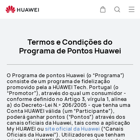
membership-
policy
Abri
Carrinho
Pesquis
me
Termos e Condições do
Programa de Pontos Huawei
O Programa de pontos Huawei (o “Programa”)
consiste de um programa de fidelização
promovido pela a HUAWEI Tech. Portugal (o
“Promotor”), através do qual um consumidor -
conforme definido no Artigo 3, vírgula 1, alínea
a) do Decreto-Lei N.º 206/2005 - que tenha uma
Conta HUAWEI válida (um “Participante”),
poderá ganhar pontos (“Pontos”) através dos
canais oficiais da Huawei, tais como a aplicação
My HUAWEI ou
site oficial da Huawei
(“Canais
Oficiais da Huawei”). Utilizadores que tenham