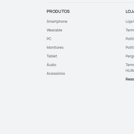
PRODUTOS
LOJ
Smartphone
Loja
Wearable
Term
PC
Polít
Monitores
Polí
Tablet
Perg
Áudio
Term
HUA
Acessórios
Resol