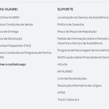
AS HUAWEI
SUPORTE
 Online HUAWEI
Localização do Serviço de Assistência
os e Condições de Venda
Política de Garantia
ica de Entrega
Preço de Peças de Reposição
tica de Devolução
Pedido de informação sobre o Período 
Garantia e Serviço de Assistência
untas Frequentes (FAQ)
Programa de Reciclagem de lixo eletró
os e Condições do Programa de Pontos
WEI
Notificação sobre Privacidade do Serv
ver o contrato aqui
HiSuite
MYHUAWEI
Livro de Reclamações
Resolução Alternativa de Litígios
GPSR
The EU Data Act