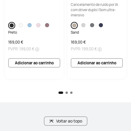
horas de Reprodução / Resis
Cancelamento de ruído por IA
tência à Água IP57
com driver duplo | Som ultra-
imersivo
Preto
Sand
169,00 €
169,00 €
PVPR:
199,00 €
PVPR:
199,00 €
Adicionar ao carrinho
Adicionar ao carrinho
Voltar ao topo