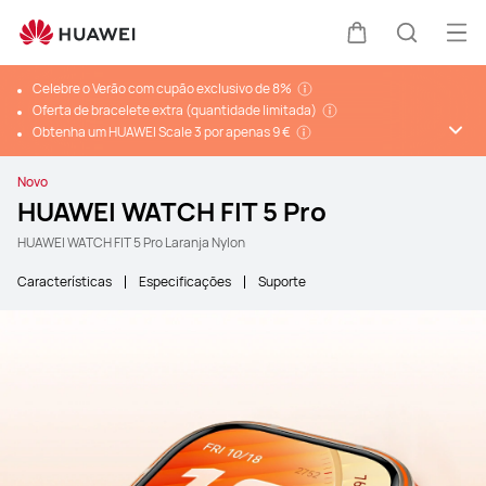
Abr
Carrinho
Pesquis
Celebre o Verão com cupão exclusivo de 8%
Oferta de bracelete extra (quantidade limitada)
Obtenha um HUAWEI Scale 3 por apenas 9 €
Novo
HUAWEI WATCH FIT 5 Pro
HUAWEI WATCH FIT 5 Pro Laranja Nylon
Características
Especificações
Suporte