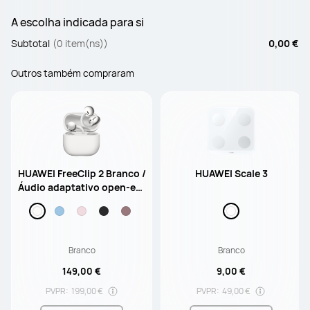
A escolha indicada para si
Subtotal
(0 item(ns))
0,00 €
Outros também compraram
HUAWEI FreeClip 2 Branco /
HUAWEI Scale 3
Áudio adaptativo open-ear
/ Até 9 horas de autonomia
/ Resistência à Água IP57
Branco
Branco
149,00 €
9,00 €
PVPR:
199,00 €
PVPR:
49,00 €