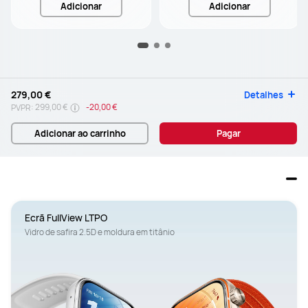
Adicionar
Adicionar
279,00 €
Detalhes
299,00 €
-
20,00 €
PVPR:
Adicionar ao carrinho
Pagar
Ecrã FullView LTPO
Vidro de safira 2.5D e moldura em titânio