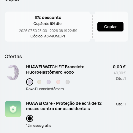
8% desconto
Cupão de 8% dto.
Copiar
2026.07.30 23:00 - 2026.08.19 22:59
Código: A8PROMOPT
Ofertas
HUAWEI WATCH FIT Bracelete
0,00 €
Fluoroelastômero Roxo
49,00 €
Qtd.:
1
Roxo Fluoroelastômero
HUAWEI Care - Proteção de ecrã de 12
Qtd.:
1
meses contra danos acidentais
12 meses grátis