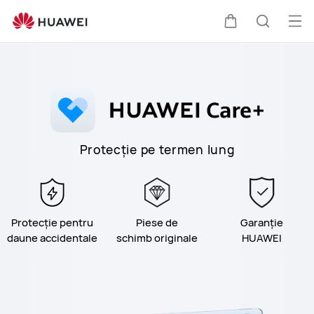
Serviciul
de
Des
Căruciorul
Căutare
protecție
men
HUAWEI
Care+
Protecție pe termen lung
Protecție pentru
Piese de
Garanție
daune accidentale
schimb originale
HUAWEI