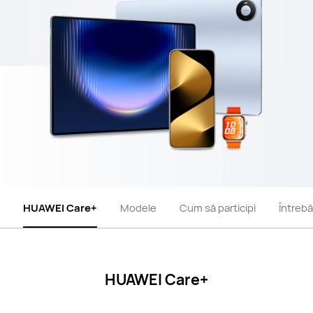
HUAWEI Care+
Modele
Cum să participi
Întrebă
HUAWEI Care+