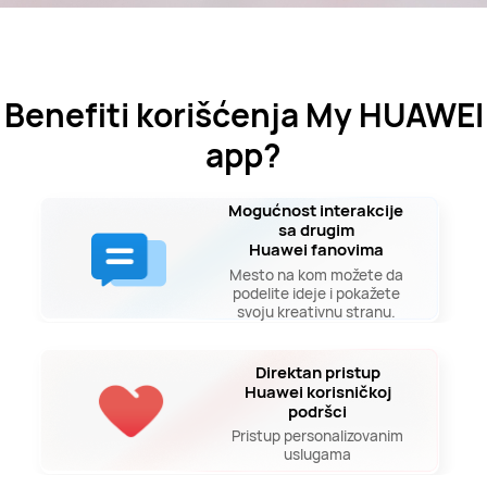
Benefiti korišćenja My HUAWEI
app?
Mogućnost interakcije
sa drugim
Huawei fanovima
Mesto na kom možete da
podelite ideje i pokažete
svoju kreativnu stranu.
Direktan pristup
Huawei korisničkoj
podršci
Pristup personalizovanim
uslugama