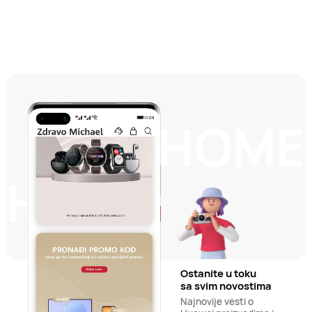
HOME
HOME
Ostanite u toku
sa svim novostima
Najnovije vesti o