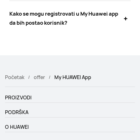
Kako se mogu registrovati u My Huawei app
da bih postao korisnik?
Početak
offer
My HUAWEI App
PROIZVODI
PODRŠKA
O HUAWEI