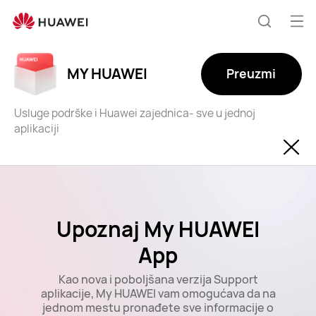
Otv
Pretraži
MY HUAWEI
Preuzmi
Usluge podrške i Huawei zajednica- sve u jednoj
aplikaciji
Upoznaj My HUAWEI
App
Kao nova i poboljšana verzija Support
aplikacije, My HUAWEI vam omogućava da na
jednom mestu pronađete sve informacije o