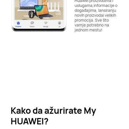
Huawei proizvodima i
uslugama,
informacije o
događajima, lansiranju
novih proizvoda
i velikih
promocija. Sve što
vam
je potrebno na
jednom mestu!
Kako da ažurirate My
HUAWEI?