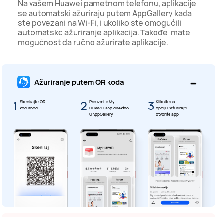
Na vašem Huawei pametnom telefonu, aplikacije
se automatski ažuriraju putem AppGallery kada
ste povezani na Wi-Fi, i ukoliko ste omogućili
automatsko ažuriranje aplikacija. Takođe imate
mogućnost da ručno ažurirate aplikacije.
Ažuriranje putem QR koda
1
2
3
Skenirajte QR
Preuzmite My
Kliknite na
kod ispod
HUAWEI app direktno
opciju "Ažuriraj" i
u AppGallery
otvorite app