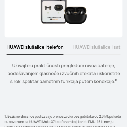
HUAWEI slušalice i telefon
HUAWEI slušalice i sat
Povežite sat sa slušalicama ili zvučnicima i upravljajte
Uživajte u praktičnosti pregledom nivoa baterije,
9
reprodukcijom i nivoom glasnoće praktično sa zgloba.
podešavanjem glasnoće i zvučnih efekata i iskoristite
8
široki spektar pametnih funkcija putem konekcije.
1. Bežične slušalice podržavaju prenos zvuka bez gubitaka do 2,3 Mbps kada
su povezane sa HUAWEI Mate X7 telefonom koji koristi EMUI 15 ili noviju