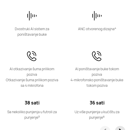
FreeArc serija
4
Dvostruki AI sistem za
ANC otvorenog dizajna
poništavanje buke
HUAWEI FreeArc
Saznaj više
AI otkazivanje šuma prilikom
AI poništavanje buke tokom
poziva
poziva
Otkazivanje šuma prilikom poziva
4-mikrofonsko poništavanje buke
sa 4 mikrofona
tokom poziva
38 sati
36 sati
Sa nekoliko punjenja u futroli za
Uz više punjenja u kućištu za
5
6
punjenje
punjenje