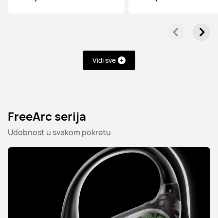
HUAWEI FreeBuds Pro 5
Vidi sve
Saznaj više
FreeArc serija
Udobnost u svakom pokretu
HUAWEI FreeBuds 7i
Saznaj više