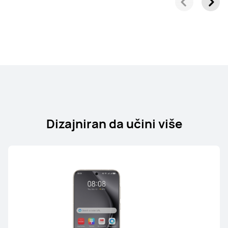
Dizajniran da učini više