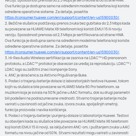
verziju. Sposobnost prenosa od 2,3 Mbps je sertifikovana od strane HWA.
Ova funkcija je dostupna samo na određenim modelima telefona koji koriste
određene operativne sisteme. Za detalje, posetite
https://consumer.huawei.com/en/support/content/en-us15900030/
.
2. Bežične slušalice podržavaju prenos zvuka bez gubitaka do 2,3 Mbps kada
su povezane sa HUAWEI Mate X6 telefonom koji koristi EMUI 15 ili noviju
verziju. Sposobnost prenosa od 2,3 Mbps je sertifikovana od strane HWA.
Ova funkcija je dostupna samo na određenim modelima telefona koji koriste
određene operativne sisteme. Za detalje, posetite
https://consumer.huawei.com/en/support/content/en-us15900030/
.
3. Hi-Res Audio Wireless sertifikacija se zasniva na LDAC™ HD prenosnom
protokolu, a LDAC™ protokol je obavezan za uređaj za reprodukciju. LDAC™ i
LDAC logo su zaštitni znaci kompanije Sony.
4. ANC je skraćenica za Aktivno Prigušivanje Buke.
5. Podaci o trajanju baterije dolaze iz laboratorijskih testova Huawei, tokom
kojih su slušalice bile povezane sa HUAWEI Mate 80 Pro telefonom, sa
muzikom koja je svirala na 50% jačine u AAC formatu, dok su drugi parametri
bili podešeni na podrazumevane vrednosti. Stvarno trajanje baterije može
varirati u zavisnosti od jačine zvuka, izvora zvuka, spoljašnjih smetnji,
funkcija proizvoda i navika korišćenja.
6. Podaci o trajanju baterije i punjenju dolaze iz laboratorija Huawei. Testovi
su obavljeni kada su slušalice bile povezane sa HUAWEI Mate X6 telefonom
koji koristi EMUI 15 ili noviji, sa isključenim ANC-om, i puštanjem zvuka u AAC
formatu na nivou jačine od 50%. Stvarni rezultati mogu varirati u zavisnosti