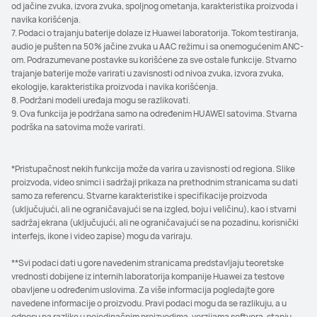
od jačine zvuka, izvora zvuka, spoljnog ometanja, karakteristika proizvoda i
navika korišćenja.
7. Podaci o trajanju baterije dolaze iz Huawei laboratorija. Tokom testiranja,
audio je pušten na 50% jačine zvuka u AAC režimu i sa onemogućenim ANC-
om. Podrazumevane postavke su korišćene za sve ostale funkcije. Stvarno
trajanje baterije može varirati u zavisnosti od nivoa zvuka, izvora zvuka,
ekologije, karakteristika proizvoda i navika korišćenja.
8. Podržani modeli uređaja mogu se razlikovati.
9. Ova funkcija je podržana samo na određenim HUAWEI satovima. Stvarna
podrška na satovima može varirati.
*Pristupačnost nekih funkcija može da varira u zavisnosti od regiona. Slike
proizvoda, video snimci i sadržaji prikaza na prethodnim stranicama su dati
samo za referencu. Stvarne karakteristike i specifikacije proizvoda
(uključujući, ali ne ograničavajući se na izgled, boju i veličinu), kao i stvarni
sadržaj ekrana (uključujući, ali ne ograničavajući se na pozadinu, korisnički
interfejs, ikone i video zapise) mogu da variraju.
**Svi podaci dati u gore navedenim stranicama predstavljaju teoretske
vrednosti dobijene iz internih laboratorija kompanije Huawei za testove
obavljene u određenim uslovima. Za više informacija pogledajte gore
navedene informacije o proizvodu. Pravi podaci mogu da se razlikuju, a u
odnosu na razlike u pojedinačnim proizvodima, verzijama softvera, stanju