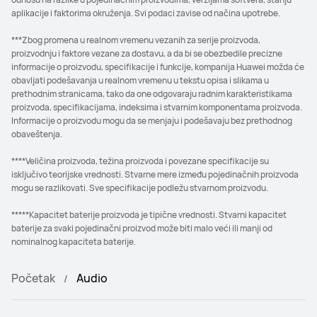
aplikacije i faktorima okruženja. Svi podaci zavise od načina upotrebe.
***Zbog promena u realnom vremenu vezanih za serije proizvoda,
proizvodnju i faktore vezane za dostavu, a da bi se obezbedile precizne
informacije o proizvodu, specifikacije i funkcije, kompanija Huawei možda će
obavljati podešavanja u realnom vremenu u tekstu opisa i slikama u
prethodnim stranicama, tako da one odgovaraju radnim karakteristikama
proizvoda, specifikacijama, indeksima i stvarnim komponentama proizvoda.
Informacije o proizvodu mogu da se menjaju i podešavaju bez prethodnog
obaveštenja.
****Veličina proizvoda, težina proizvoda i povezane specifikacije su
isključivo teorijske vrednosti. Stvarne mere između pojedinačnih proizvoda
mogu se razlikovati. Sve specifikacije podležu stvarnom proizvodu.
*****Kapacitet baterije proizvoda je tipične vrednosti. Stvarni kapacitet
baterije za svaki pojedinačni proizvod može biti malo veći ili manji od
nominalnog kapaciteta baterije.
Početak
Audio