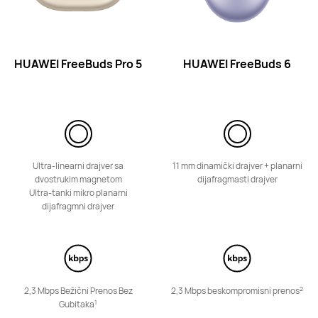
HUAWEI FreeBuds Pro 5
HUAWEI FreeBuds 6
HUAWEI FreeClip 2
Saznaj više
Ultra-linearni drajver sa
11 mm dinamički drajver + planarni
dvostrukim magnetom
dijafragmasti drajver
Ultra-tanki mikro planarni
dijafragmni drajver
HUAWEI FreeClip
Saznaj više
2
2,3 Mbps Bežični Prenos Bez
2,3 Mbps beskompromisni prenos
1
Gubitaka