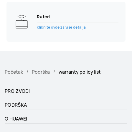
Ruteri
Kliknite ovde za više detalja
Početak
Podrška
warranty policy list
PROIZVODI
PODRŠKA
O HUAWEI