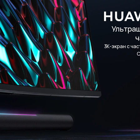
Ультраш
ч
3К-экран с час
С