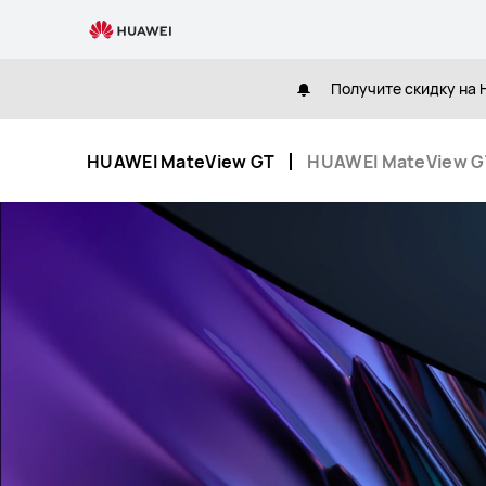
HUAWEI
MateView
GT
Получите скидку на H
HUAWEI MateView GT
HUAWEI MateView GT