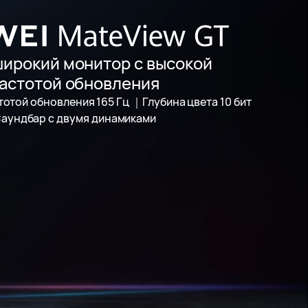
ирокий монитор с высокой
астотой обновления
тотой обновления 165 Гц ｜Глубина цвета 10 бит
аундбар с двумя динамиками