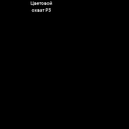
Цветовой
охват P3