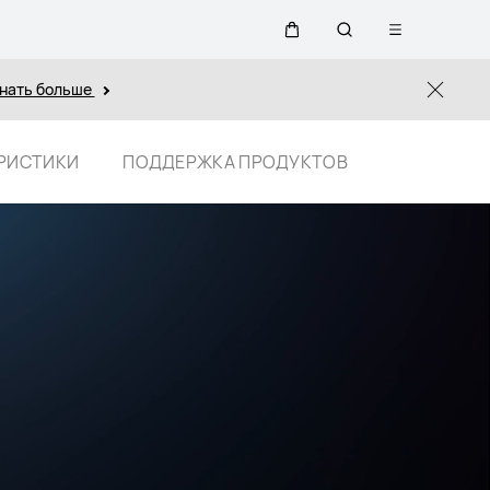
Открыть
Щупальца
Поиск
меню
нать больше
Close
по
РИСТИКИ
ПОДДЕРЖКА ПРОДУКТОВ
сайту