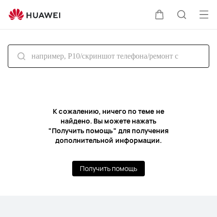
Служба
поддержки
Отк
Щупальца
Поиск
HUAWEI
ме
по
сайту
К сожалению, ничего по теме не
найдено. Вы можете нажать
"Получить помощь" для получения
дополнительной информации.
Получить помощь