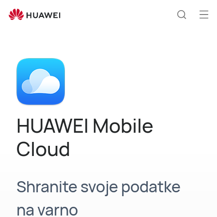
HUAWEI
Mobile
Odp
Išči
Cloud
men
HUAWEI Mobile
Cloud
Shranite svoje podatke
na varno