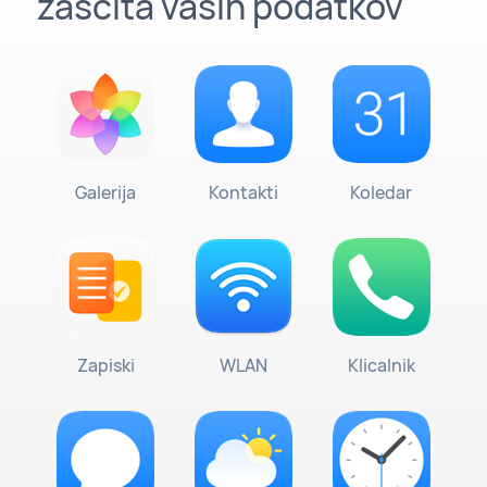
zaščita vaših podatkov
Galerija
Kontakti
Koledar
Zapiski
WLAN
Klicalnik