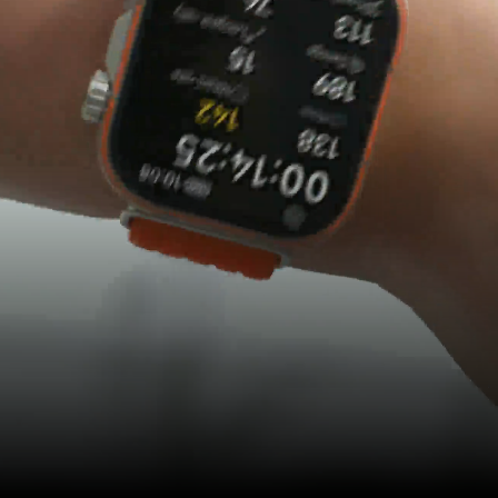
Športi z žogo
Ostanite v igri.
Ne izpustite
priložnosti.