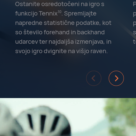
Ostanite osredotočeni na igro s
P
funkcijo Tennix⁠
⁠. Spremljajte
p
10
napredne statistične podatke, kot
p
so število forehand in backhand
s
udarcev ter najdaljša izmenjava, in
t
svojo igro dvignite na višjo raven.