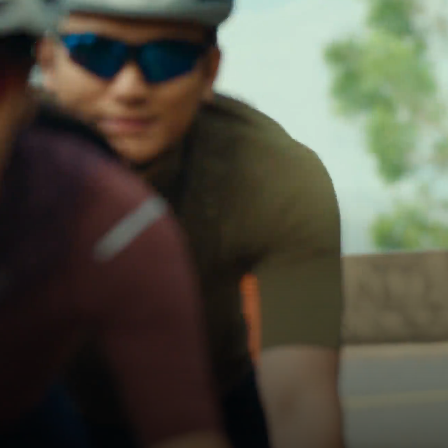
Kolesarjenje
Vsaka vožnja
je spomin