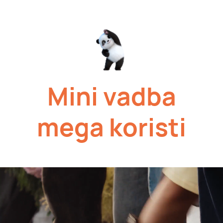
Mini vadba
mega
koristi