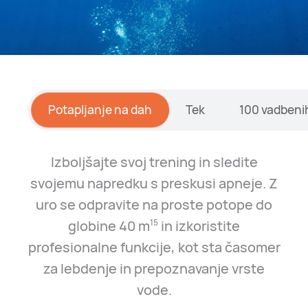
Potapljanje na dah
Tek
100 vadbeni
Izboljšajte svoj trening in sledite
svojemu napredku s preskusi apneje. Z
uro se odpravite na proste potope do
globine 40 m⁠
in izkoristite
15
profesionalne funkcije, kot sta časomer
za lebdenje in prepoznavanje vrste
vode.