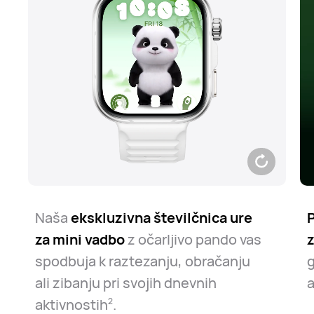
Naša
ekskluzivna številčnica ure
P
za mini vadbo
z očarljivo pando vas
spodbuja k raztezanju, obračanju
g
ali zibanju pri svojih dnevnih
a
aktivnostih⁠
.
2