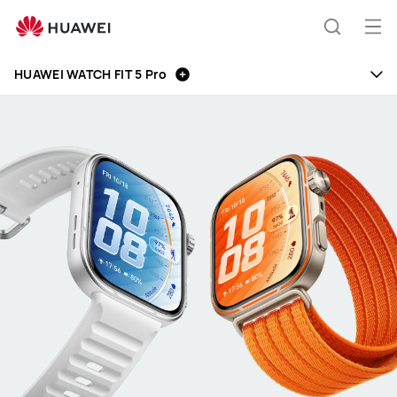
HUAWEI
WATCH
Odp
Išči
FIT
men
5
HUAWEI WATCH FIT 5 Pro
Pro