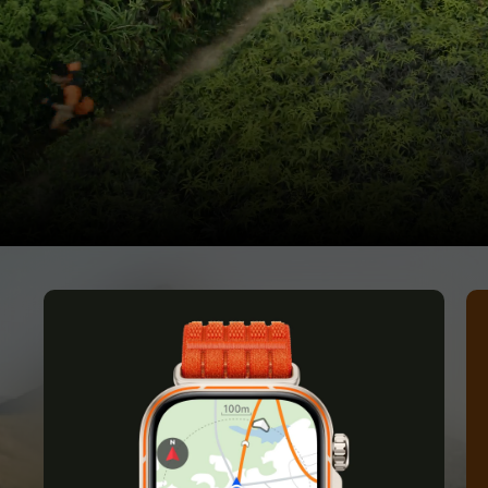
Tek po brezpotjih
Soočite se
z divjino.