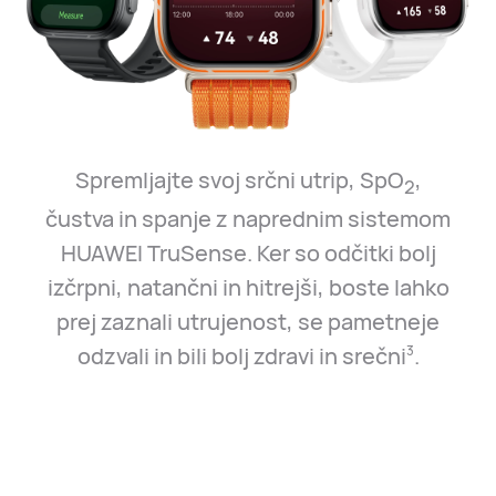
Spremljajte svoj srčni utrip, SpO
,
2
čustva in spanje z naprednim sistemom
HUAWEI TruSense. Ker so odčitki bolj
izčrpni, natančni in hitrejši, boste lahko
prej zaznali utrujenost, se pametneje
odzvali in bili bolj zdravi in srečni⁠
.
3