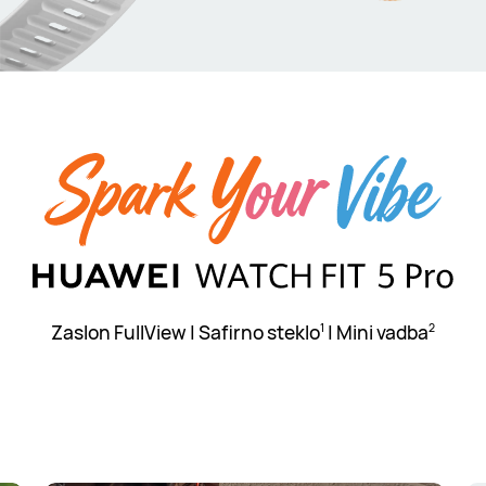
Zaslon FullView | Safirno steklo
| Mini vadba
1
2