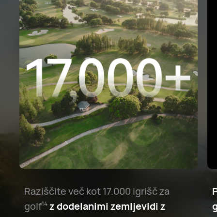
Raziščite več kot 17.000 igrišč za
P
golf⁠
z dodelanimi zemljevidi z
g
14