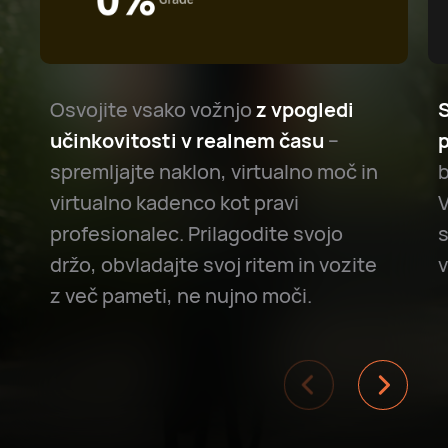
Osvojite vsako vožnjo
z vpogledi
učinkovitosti v realnem času
–
spremljajte naklon, virtualno moč in
b
virtualno kadenco kot pravi
V
profesionalec. Prilagodite svojo
s
držo, obvladajte svoj ritem in vozite
v
z več pameti, ne nujno moči.