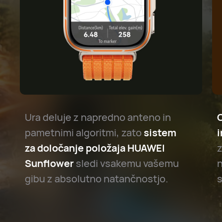
Ura deluje z napredno anteno in
O
pametnimi algoritmi, zato
sistem
i
za določanje položaja HUAWEI
Sunflower
sledi vsakemu vašemu
n
gibu z absolutno natančnostjo.
s