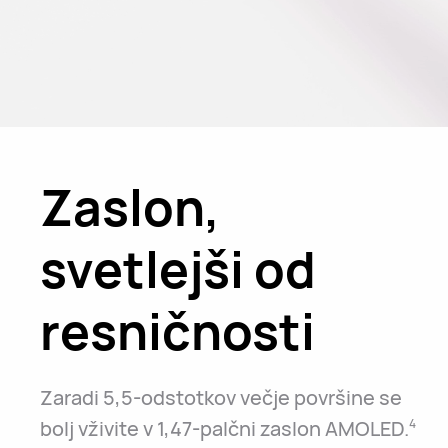
Zaslon,
svetlejši od
resničnosti
Zaradi 5,5-odstotkov večje površine se
bolj vživite v 1,47-palčni zaslon AMOLED.
4