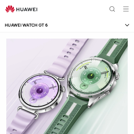
HUAWEI
WATCH
Odp
Išči
GT
men
6
HUAWEI WATCH GT 6