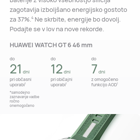
zagotavlja izboljšano energijsko gostoto
za 37%.
Ne skrbite, energije bo dovolj.
4
Podajte se v lov na nove rekorde.
HUAWEI WATCH GT 6 46 mm
do
do
do
do
do
do
21
14
12
7
7
5
dni
dni
dni
dni
dni
dni
pri občasni
pri občasni
pri običajni
pri običajni
z omogočeno
z omogočeno
uporabi
uporabi
uporabi
uporabi
funkcijo AOD
funkcijo AOD
1
1
1
1
1
1
*samodejno
*samodejno
zaznavanje vadbe
zaznavanje vadbe
ročno
ročno
onemogočeno
onemogočeno