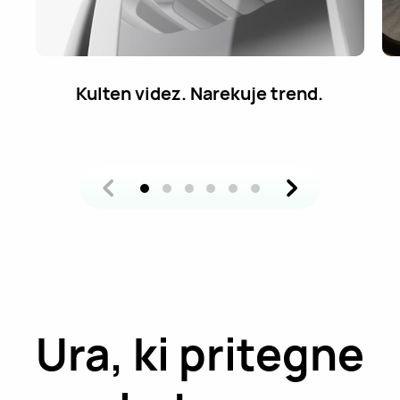
Vozite divje na osnovi znanosti,
varnosti in lahkotnosti.
Ura, ki pritegne