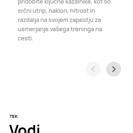
pridobite ključne kazalnike, kot so
vedno spremlja v nujnih primerih.
poti v službo ali pri raziskovanju
srčni utrip, naklon, hitrost in
Sprostite se in uživajte na poti.
svojega mesta – pomaga vam pri
razdalja na svojem zapestju za
navigaciji.
usmerjanje vašega treninga na
cesti.
TEK
Vodi