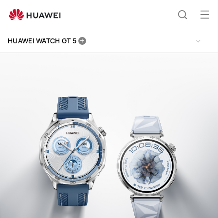
HUAWEI
WATCH
Odp
Išči
GT
men
5
HUAWEI WATCH GT 5