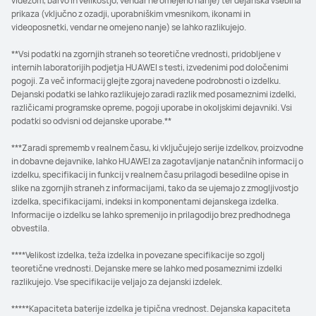
videzom, barvo in velikostjo, vendar ne omejeno nanje) ter dejanska vsebina
prikaza (vključno z ozadji, uporabniškim vmesnikom, ikonami in
videoposnetki, vendar ne omejeno nanje) se lahko razlikujejo.
**Vsi podatki na zgornjih straneh so teoretične vrednosti, pridobljene v
internih laboratorijih podjetja HUAWEI s testi, izvedenimi pod določenimi
pogoji. Za več informacij glejte zgoraj navedene podrobnosti o izdelku.
Dejanski podatki se lahko razlikujejo zaradi razlik med posameznimi izdelki,
različicami programske opreme, pogoji uporabe in okoljskimi dejavniki. Vsi
podatki so odvisni od dejanske uporabe.**
***Zaradi sprememb v realnem času, ki vključujejo serije izdelkov, proizvodne
in dobavne dejavnike, lahko HUAWEI za zagotavljanje natančnih informacij o
izdelku, specifikacij in funkcij v realnem času prilagodi besedilne opise in
slike na zgornjih straneh z informacijami, tako da se ujemajo z zmogljivostjo
izdelka, specifikacijami, indeksi in komponentami dejanskega izdelka.
Informacije o izdelku se lahko spremenijo in prilagodijo brez predhodnega
obvestila.
****Velikost izdelka, teža izdelka in povezane specifikacije so zgolj
teoretične vrednosti. Dejanske mere se lahko med posameznimi izdelki
razlikujejo. Vse specifikacije veljajo za dejanski izdelek.
*****Kapaciteta baterije izdelka je tipična vrednost. Dejanska kapaciteta