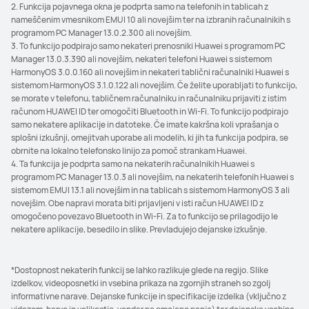
2. Funkcija pojavnega okna je podprta samo na telefonih in tablicah z
nameščenim vmesnikom EMUI 10 ali novejšim ter na izbranih računalnikih s
programom PC Manager 13.0.2.300 ali novejšim.
3. To funkcijo podpirajo samo nekateri prenosniki Huawei s programom PC
Manager 13.0.3.390 ali novejšim, nekateri telefoni Huawei s sistemom
HarmonyOS 3.0.0.160 ali novejšim in nekateri tablični računalniki Huawei s
sistemom HarmonyOS 3.1.0.122 ali novejšim. Če želite uporabljati to funkcijo,
se morate v telefonu, tabličnem računalniku in računalniku prijaviti z istim
računom HUAWEI ID ter omogočiti Bluetooth in Wi-Fi. To funkcijo podpirajo
samo nekatere aplikacije in datoteke. Če imate kakršna koli vprašanja o
splošni izkušnji, omejitvah uporabe ali modelih, ki jih ta funkcija podpira, se
obrnite na lokalno telefonsko linijo za pomoč strankam Huawei.
4. Ta funkcija je podprta samo na nekaterih računalnikih Huawei s
programom PC Manager 13.0.3 ali novejšim, na nekaterih telefonih Huawei s
sistemom EMUI 13.1 ali novejšim in na tablicah s sistemom HarmonyOS 3 ali
novejšim. Obe napravi morata biti prijavljeni v isti račun HUAWEI ID z
omogočeno povezavo Bluetooth in Wi-Fi. Za to funkcijo se prilagodijo le
nekatere aplikacije, besedilo in slike. Prevladujejo dejanske izkušnje.
*Dostopnost nekaterih funkcij se lahko razlikuje glede na regijo. Slike
izdelkov, videoposnetki in vsebina prikaza na zgornjih straneh so zgolj
informativne narave. Dejanske funkcije in specifikacije izdelka (vključno z