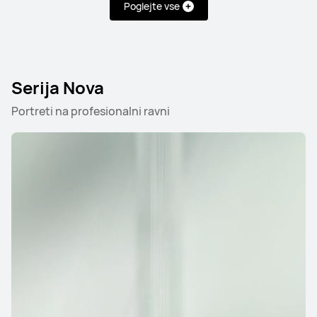
Poglejte vse
Serija Mate
Serija Nova
Portreti na profesionalni ravni
HUAWEI Mate X7
Izvedite več
HUAWEI Mate X6
Izvedite več