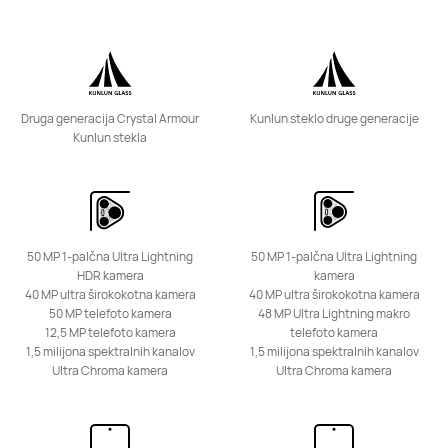
Druga generacija Crystal Armour
Kunlun steklo druge generacije
Kunlun stekla
Serija Nova
50 MP 1-palčna Ultra Lightning
50 MP 1-palčna Ultra Lightning
HUAWEI nova 13
HDR kamera
kamera
40 MP ultra širokokotna kamera
40 MP ultra širokokotna kamera
Izvedite več
50 MP telefoto kamera
48 MP Ultra Lightning makro
12,5 MP telefoto kamera
telefoto kamera
1,5 milijona spektralnih kanalov
1,5 milijona spektralnih kanalov
Ultra Chroma kamera
Ultra Chroma kamera