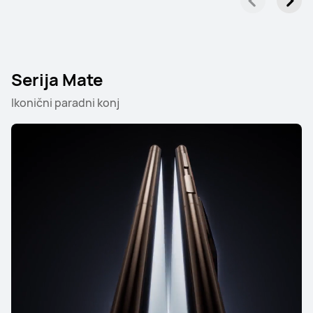
Serija Mate
Ikonični paradni konj