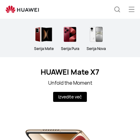
Phones
Odp
Išči
men
Serija Mate
Serija Pura
Serija Nova
HUAWEI Mate X7
Unfold the Moment
Izvedite več