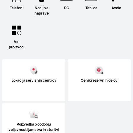
Telefoni
Nosljive
PC
Tablice
Avdio
naprave
Vsi
proizvodi
Lokacija servisnih centrov
Cenik rezervnih delov
Poizvedba o obdobju
veljavnosti jamstva in storitvi