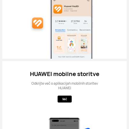
HUAWEI mobilne storitve
Odkrijte več o aplikacijah mobilnih storitev
HUAWEI
Več