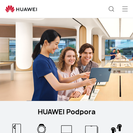
Support
Odp
Išči
men
HUAWEI Podpora