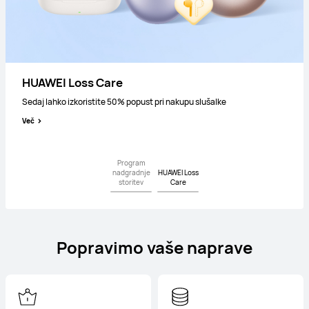
Program nadgradnje storitev
HUAWEI Loss Care
Sedaj lahko izkoristite 50% popust pri nakupu slušalke
Več
Več
Program
nadgradnje
HUAWEI Loss
storitev
Care
Popravimo vaše naprave