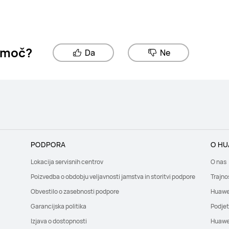
pomoč?
Da
Ne
PODPORA
O HU
Lokacija servisnih centrov
O nas
Poizvedba o obdobju veljavnosti jamstva in storitvi podpore
Trajno
Obvestilo o zasebnosti podpore
Huawe
Garancijska politika
Podjet
Izjava o dostopnosti
Huawei