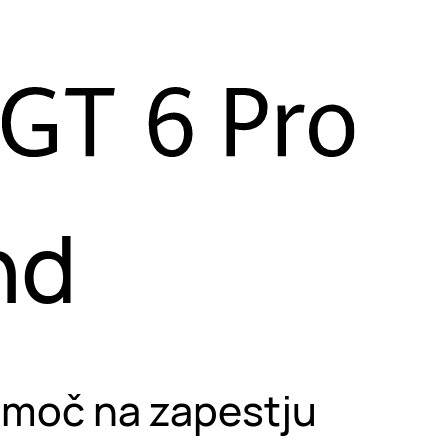
nd
a moč na zapestju