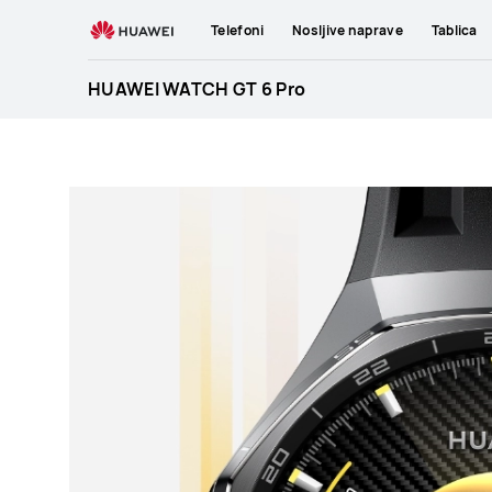
HUAWEI
Telefoni
Nosljive naprave
Tablica
WATCH
GT
HUAWEI WATCH GT 6 Pro
6
Pro