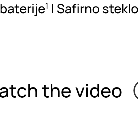
baterije
| Safirno steklo
1
atch the video