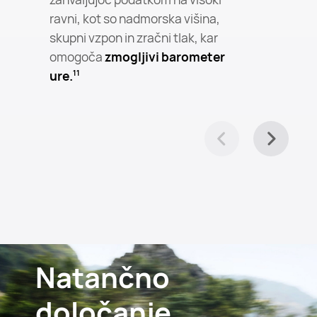
ravni, kot so nadmorska višina,
skupni vzpon in zračni tlak, kar
omogoča
zmogljivi barometer
ure.
11
Natančno
določanje