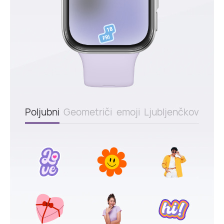
Poljubni
Geometriči
emoji
Ljubljenčkov