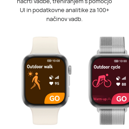
načrti vadbe, treniranjem s pomočjo
UI in podatkovne analitike za 100+
načinov vadb.