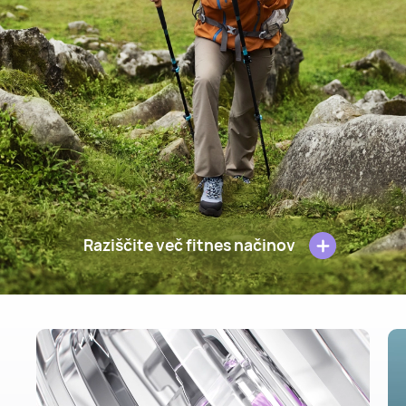
Raziščite več fitnes načinov