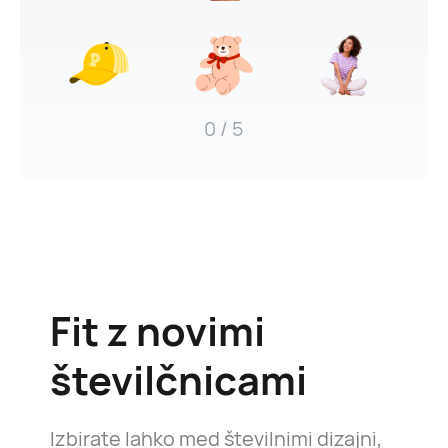
0
/ 5
Fit z novimi
številčnicami
Izbirate lahko med številnimi dizajni,