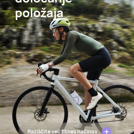
položaja
Raziščite več fitnes načinov