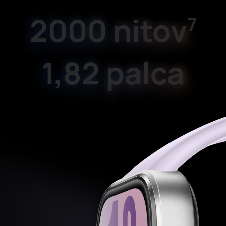
2000 nitov
7
1,82 palca