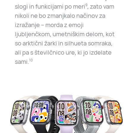
slogi in funkcijami po meri
, zato vam
9
nikoli ne bo zmanjkalo načinov za
izražanje – morda z emoji
ljubljenčkom, umetniškim delom, kot
so arktični žarki in silhueta somraka,
ali pa s številčnico ure, ki jo izdelate
sami.
10