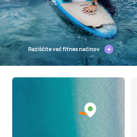
Raziščite več fitnes načinov