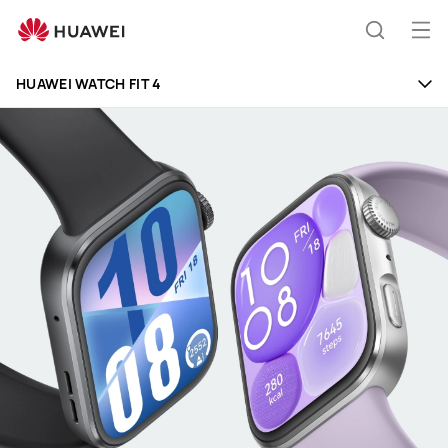
HUAWEI
WATCH
Odp
Išči
FIT
men
4
HUAWEI WATCH FIT 4