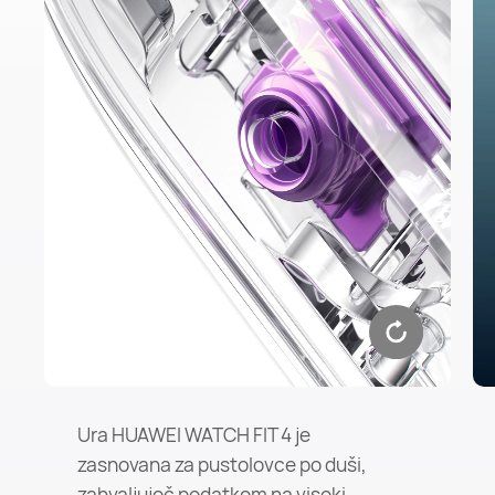
Ura HUAWEI WATCH FIT 4 je
zasnovana za pustolovce po duši,
zahvaljujoč podatkom na visoki