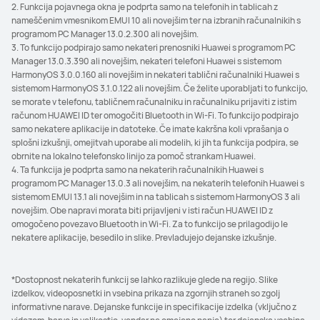
2. Funkcija pojavnega okna je podprta samo na telefonih in tablicah z
nameščenim vmesnikom EMUI 10 ali novejšim ter na izbranih računalnikih s
programom PC Manager 13.0.2.300 ali novejšim.
3. To funkcijo podpirajo samo nekateri prenosniki Huawei s programom PC
Manager 13.0.3.390 ali novejšim, nekateri telefoni Huawei s sistemom
HarmonyOS 3.0.0.160 ali novejšim in nekateri tablični računalniki Huawei s
sistemom HarmonyOS 3.1.0.122 ali novejšim. Če želite uporabljati to funkcijo,
se morate v telefonu, tabličnem računalniku in računalniku prijaviti z istim
računom HUAWEI ID ter omogočiti Bluetooth in Wi-Fi. To funkcijo podpirajo
samo nekatere aplikacije in datoteke. Če imate kakršna koli vprašanja o
splošni izkušnji, omejitvah uporabe ali modelih, ki jih ta funkcija podpira, se
obrnite na lokalno telefonsko linijo za pomoč strankam Huawei.
4. Ta funkcija je podprta samo na nekaterih računalnikih Huawei s
programom PC Manager 13.0.3 ali novejšim, na nekaterih telefonih Huawei s
sistemom EMUI 13.1 ali novejšim in na tablicah s sistemom HarmonyOS 3 ali
novejšim. Obe napravi morata biti prijavljeni v isti račun HUAWEI ID z
omogočeno povezavo Bluetooth in Wi-Fi. Za to funkcijo se prilagodijo le
nekatere aplikacije, besedilo in slike. Prevladujejo dejanske izkušnje.
*Dostopnost nekaterih funkcij se lahko razlikuje glede na regijo. Slike
izdelkov, videoposnetki in vsebina prikaza na zgornjih straneh so zgolj
informativne narave. Dejanske funkcije in specifikacije izdelka (vključno z