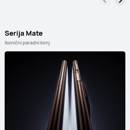
Serija Mate
Ikonični paradni konj