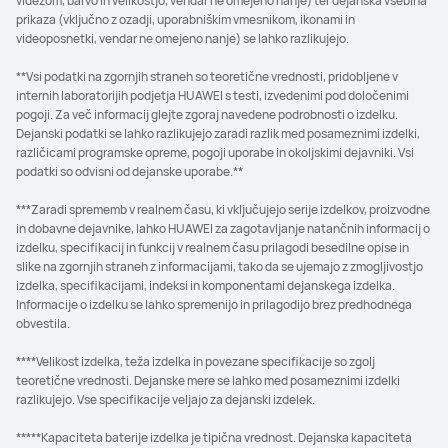
videzom, barvo in velikostjo, vendar ne omejeno nanje) ter dejanska vsebina
prikaza (vključno z ozadji, uporabniškim vmesnikom, ikonami in
videoposnetki, vendar ne omejeno nanje) se lahko razlikujejo.
**Vsi podatki na zgornjih straneh so teoretične vrednosti, pridobljene v
internih laboratorijih podjetja HUAWEI s testi, izvedenimi pod določenimi
pogoji. Za več informacij glejte zgoraj navedene podrobnosti o izdelku.
Dejanski podatki se lahko razlikujejo zaradi razlik med posameznimi izdelki,
različicami programske opreme, pogoji uporabe in okoljskimi dejavniki. Vsi
podatki so odvisni od dejanske uporabe.**
***Zaradi sprememb v realnem času, ki vključujejo serije izdelkov, proizvodne
in dobavne dejavnike, lahko HUAWEI za zagotavljanje natančnih informacij o
izdelku, specifikacij in funkcij v realnem času prilagodi besedilne opise in
slike na zgornjih straneh z informacijami, tako da se ujemajo z zmogljivostjo
izdelka, specifikacijami, indeksi in komponentami dejanskega izdelka.
Informacije o izdelku se lahko spremenijo in prilagodijo brez predhodnega
obvestila.
****Velikost izdelka, teža izdelka in povezane specifikacije so zgolj
teoretične vrednosti. Dejanske mere se lahko med posameznimi izdelki
razlikujejo. Vse specifikacije veljajo za dejanski izdelek.
*****Kapaciteta baterije izdelka je tipična vrednost. Dejanska kapaciteta