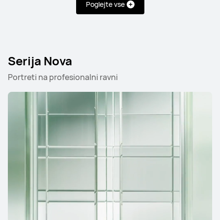
Poglejte vse
Serija Mate
Serija Nova
Portreti na profesionalni ravni
HUAWEI Mate X7
Izvedite več
HUAWEI Mate X6
Izvedite več