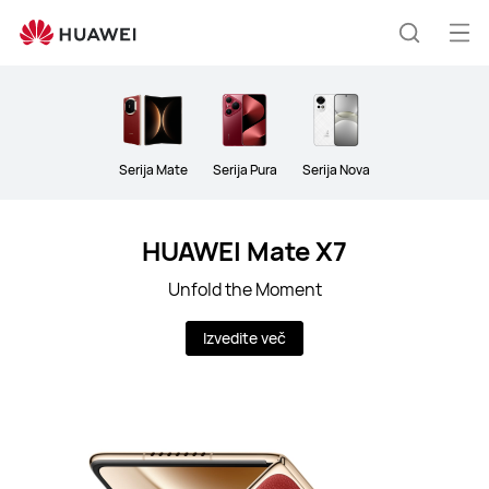
Phones
Odp
Išči
men
Serija Mate
Serija Pura
Serija Nova
HUAWEI Mate X7
Unfold the Moment
Izvedite več