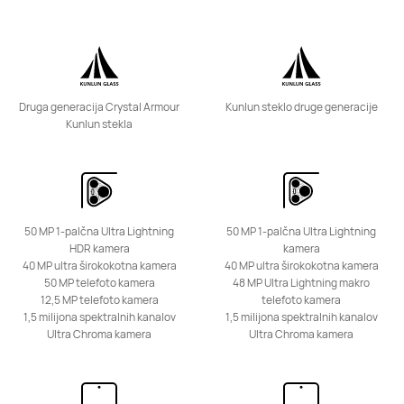
Druga generacija Crystal Armour
Kunlun steklo druge generacije
Kunlun stekla
Serija Nova
50 MP 1-palčna Ultra Lightning
50 MP 1-palčna Ultra Lightning
HUAWEI nova 13
HDR kamera
kamera
40 MP ultra širokokotna kamera
40 MP ultra širokokotna kamera
Izvedite več
50 MP telefoto kamera
48 MP Ultra Lightning makro
12,5 MP telefoto kamera
telefoto kamera
1,5 milijona spektralnih kanalov
1,5 milijona spektralnih kanalov
Ultra Chroma kamera
Ultra Chroma kamera