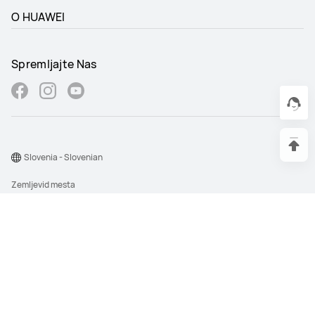
O HUAWEI
Spremljajte Nas
Slovenia - Slovenian
Zemljevid mesta
Pogoji uporabe
Izjava o zasebnosti
Piškotki
Nastavitev cookie
©2026 Huawei Device Co., Ltd. Vse pravice pridržane.