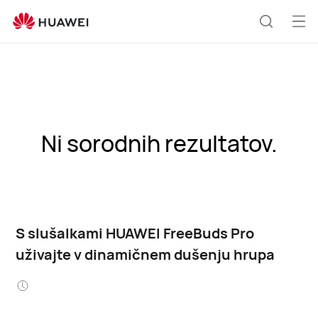
Odp
Išči
men
Ni sorodnih rezultatov.
S slušalkami HUAWEI FreeBuds Pro
uživajte v dinamičnem dušenju hrupa