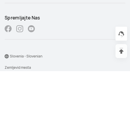
Spremljajte Nas
Slovenia - Slovenian
Zemljevid mesta
Pogoji uporabe
Izjava o zasebnosti
Piškotki
Nastavitev cookie
©2026 Huawei Device Co., Ltd. Vse pravice pridržane.