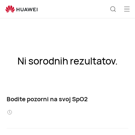
Odp
Išči
men
Ni sorodnih rezultatov.
Bodite pozorni na svoj SpO2