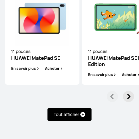
En savoir plus
Acheter
11 pouces
11 pouces
Série HUAWEI MatePad SE
HUAWEI MatePad SE
HUAWEI MatePad SE 
Edition
En savoir plus
Acheter
En savoir plus
Acheter
11 pouces
HUAWEI MatePad SE
En savoir plus
Acheter
Tout afficher