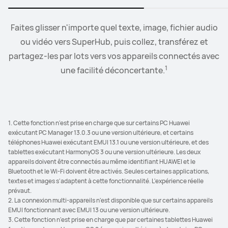
Faites glisser n'importe quel texte, image, fichier audio
Lorsque les écouteurs sont connectés à des appareils
Le mode collaboratif vous permet de glisser-déposer
2
des images, du texte, des documents, entre votre PC et
EMUI,
ou vidéo vers SuperHub, puis collez, transférez et
vous pouvez commuter l'audio entre plus de
3
partagez-les par lots vers vos appareils connectés avec
deux appareils.
votre tablette.
1
une facilité déconcertante.
1. Cette fonction n'est prise en charge que sur certains PC Huawei
exécutant PC Manager 13.0.3 ou une version ultérieure, et certains
téléphones Huawei exécutant EMUI 13.1 ou une version ultérieure, et des
tablettes exécutant HarmonyOS 3 ou une version ultérieure. Les deux
appareils doivent être connectés au même identifiant HUAWEI et le
Bluetooth et le Wi-Fi doivent être activés. Seules certaines applications,
textes et images s'adaptent à cette fonctionnalité. L'expérience réelle
prévaut.
2. La connexion multi-appareils n'est disponible que sur certains appareils
EMUI fonctionnant avec EMUI 13 ou une version ultérieure.
3. Cette fonction n'est prise en charge que par certaines tablettes Huawei