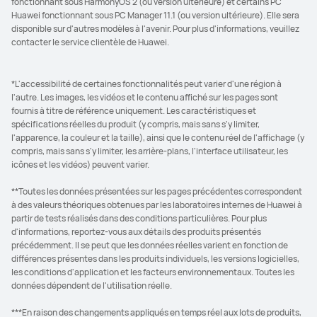
fonctionnant sous HarmonyOS 2 (ou version ultérieure) et certains PC
Huawei fonctionnant sous PC Manager 11.1 (ou version ultérieure). Elle sera
disponible sur d'autres modèles à l'avenir. Pour plus d'informations, veuillez
contacter le service clientèle de Huawei.
*L'accessibilité de certaines fonctionnalités peut varier d'une région à
l'autre. Les images, les vidéos et le contenu affiché sur les pages sont
fournis à titre de référence uniquement. Les caractéristiques et
spécifications réelles du produit (y compris, mais sans s'y limiter,
l'apparence, la couleur et la taille), ainsi que le contenu réel de l'affichage (y
compris, mais sans s'y limiter, les arrière-plans, l'interface utilisateur, les
icônes et les vidéos) peuvent varier.
**Toutes les données présentées sur les pages précédentes correspondent
à des valeurs théoriques obtenues par les laboratoires internes de Huawei à
partir de tests réalisés dans des conditions particulières. Pour plus
d'informations, reportez-vous aux détails des produits présentés
précédemment. Il se peut que les données réelles varient en fonction de
différences présentes dans les produits individuels, les versions logicielles,
les conditions d'application et les facteurs environnementaux. Toutes les
données dépendent de l'utilisation réelle.
***En raison des changements appliqués en temps réel aux lots de produits,