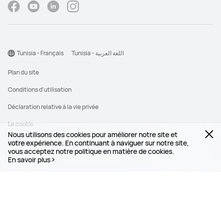
Tunisia - Français
Tunisia - اللغة العربية
Plan du site
Conditions d'utilisation
Déclaration relative à la vie privée
Le cookie
Nous utilisons des cookies pour améliorer notre site et
votre expérience. En continuant à naviguer sur notre site,
©2026 Huawei Device Co., Ltd. All rights reserved.
vous acceptez notre politique en matière de cookies.
En savoir plus