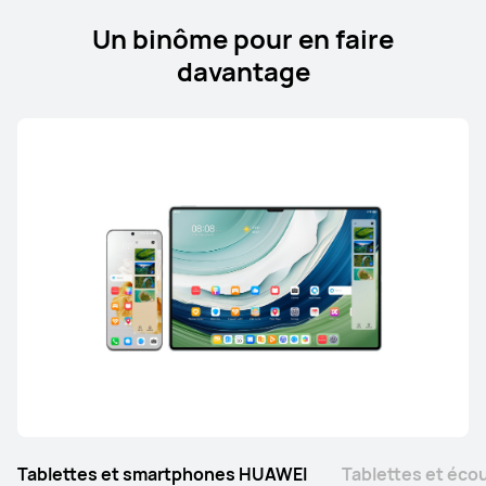
Un binôme pour en faire
11 pouces
davantage
HUAWEI MatePad SE Kids Edition
En savoir plus
Acheter
Tablettes et smartphones HUAWEI
Tablettes et éc