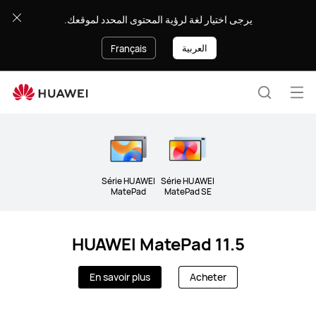
Tablettes
يرجى اختيار لغة لرؤية المحتوى المحدد لموقعك.
العربية
Français
Ouv
Recherc
le
Clo
me
Série HUAWEI
Série HUAWEI
MatePad
MatePad SE
HUAWEI MatePad 11.5
En savoir plus
Acheter