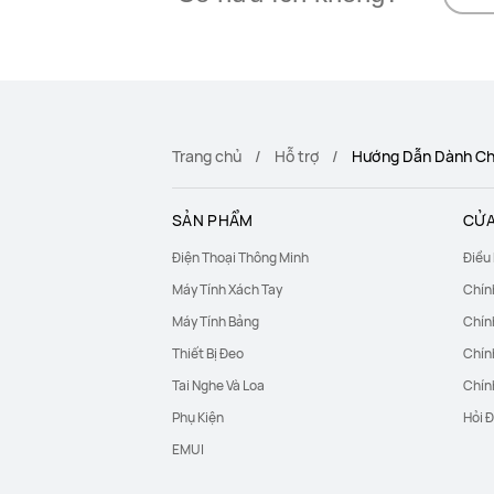
Trang chủ
Hỗ trợ
Hướng Dẫn Dành Ch
SẢN PHẨM
CỬA
Điện Thoại Thông Minh
Điều
Máy Tính Xách Tay
Chín
Máy Tính Bảng
Chín
Thiết Bị Đeo
Chín
Tai Nghe Và Loa
Chín
Phụ Kiện
Hỏi 
EMUI