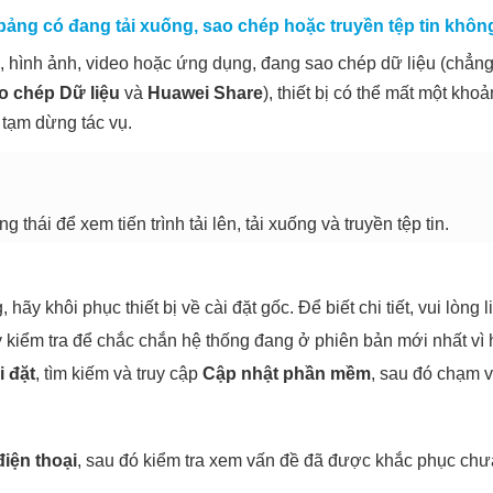
 bảng có đang tải xuống, sao chép hoặc truyền tệp tin khôn
in, hình ảnh, video hoặc ứng dụng, đang sao chép dữ liệu (chẳ
o chép Dữ liệu
và
Huawei Share
), thiết bị có thể mất một kh
 tạm dừng tác vụ.
 thái để xem tiến trình tải lên, tải xuống và truyền tệp tin.
, hãy khôi phục thiết bị về cài đặt gốc. Để biết chi tiết, vui lò
y kiểm tra để chắc chắn hệ thống đang ở phiên bản mới nhất vì
i đặt
, tìm kiếm và truy cập
Cập nhật phần mềm
, sau đó chạm 
điện thoại
, sau đó kiểm tra xem vấn đề đã được khắc phục chư