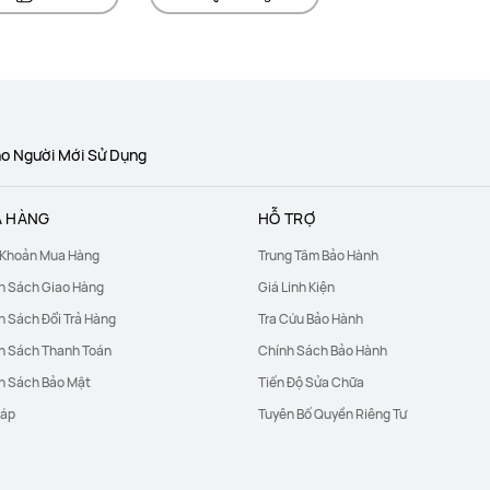
o Người Mới Sử Dụng
 HÀNG
HỖ TRỢ
 Khoản Mua Hàng
Trung Tâm Bảo Hành
h Sách Giao Hàng
Giá Linh Kiện
h Sách Đổi Trả Hàng
Tra Cứu Bảo Hành
h Sách Thanh Toán
Chính Sách Bảo Hành
h Sách Bảo Mật
Tiến Độ Sửa Chữa
Đáp
Tuyên Bố Quyền Riêng Tư