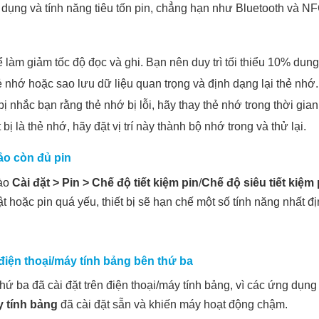
dụng và tính năng tiêu tốn pin, chẳng hạn như Bluetooth và NF
ể làm giảm tốc độ đọc và ghi. Bạn nên duy trì tối thiểu 10% du
hẻ nhớ hoặc sao lưu dữ liệu quan trọng và định dạng lại thẻ nhớ.
 bị nhắc bạn rằng thẻ nhớ bị lỗi, hãy thay thẻ nhớ trong thời gia
 bị là thẻ nhớ, hãy đặt vị trí này thành bộ nhớ trong và thử lại.
o còn đủ pin
ào
Cài đặt
>
Pin
>
Chế độ tiết kiệm pin
/
Chế độ siêu tiết kiệm
t hoặc pin quá yếu, thiết bị sẽ hạn chế một số tính năng nhất đị
điện thoại/máy tính bảng bên thứ ba
hứ ba đã cài đặt trên điện thoại/máy tính bảng, vì các ứng dụn
y tính bảng
đã cài đặt sẵn và khiến máy hoạt động chậm.