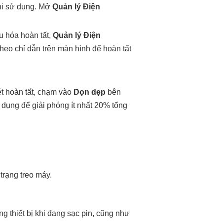
khi sử dụng. Mở
Quản lý Điện
ưu hóa hoàn tất,
Quản lý Điện
theo chỉ dẫn trên màn hình để hoàn tất
uét hoàn tất, chạm vào
Dọn dẹp
bên
dụng để giải phóng ít nhất 20% tổng
trạng treo máy.
g thiết bị khi đang sạc pin, cũng như