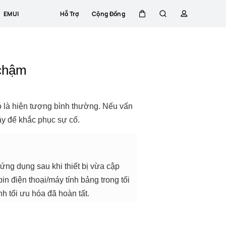
EMUI
Hỗ Trợ
Cộng Đồng
Xe
Tìm
hồ
đẩy
kiếm
sơ
 chậm
đó là hiện tượng bình thường. Nếu vấn
ây để khắc phục sự cố.
 ứng dụng sau khi thiết bị vừa cập
pin điện thoại/máy tính bảng trong tối
nh tối ưu hóa đã hoàn tất.