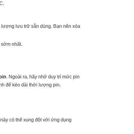
C.
ng lượng lưu trữ sẵn dùng. Bạn nên xóa
n sớm nhất.
 pin
. Ngoài ra, hãy nhớ duy trì mức pin
nh để kéo dài thời lượng pin.
g này có thể xung đột với ứng dụng