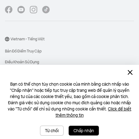
Vietnam - Tiếng Việt
Bản Đồ Điểm Truy Cập
Điều Khoản Sử Dụng
Thông Báo Quyền Riêng Tư
Cookie
Bạn có thể chọn tùy chọn cookie của mình bằng cách nhấp vào
"Chấp nhận" hoặc tiếp tục truy cập trang web để quản lý quyền
Copyright © 1998-2026 Huawei Device Co., Ltd. All rights reserved.
riêng tư của các cookie thiết yếu, bao gồm cả cookie phân tích.
Công ty TNHH Một thành viên 1 DIGITAL TECHNOLOGY có mã số thuế:
Đánh giá việc sử dụng cookie cho mục đích quảng cáo hoặc nhấp
0313318520 do Sở Tài chính Thành phố Hồ Chí Minh cấp ngày 23/06/2015
vào "Từ chối" để chỉ sử dụng những cookie cần thiết.
Click để biết
Địa chỉ: Tầng 15, Tòa nhà Etown Central, Số 11 Đoàn Văn Bơ, Phường Xóm
thêm thông tin
Chiếu, Thành phố Hồ Chí Minh | Email: commercial@1digital.vn | SĐT:
02839290059
Từ chối
Chấp nhận