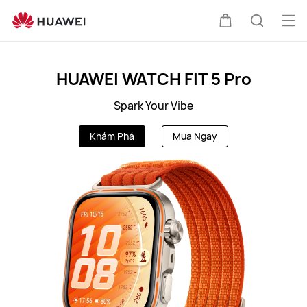
VN
Mở
Xe
Tìm
me
Clo
HUAWEI WATCH FIT 5 Pro
đẩy
kiếm
Spark Your Vibe
Khám Phá
Mua Ngay