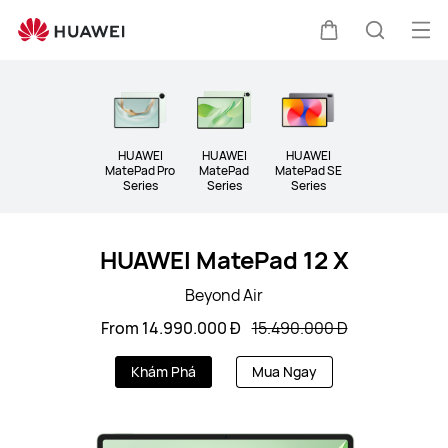
MÁY
TÍNH
Mở
Xe
Tìm
BẢNG
me
Clo
đẩy
kiếm
HUAWEI
HUAWEI
HUAWEI
MatePad Pro
MatePad
MatePad SE
Series
Series
Series
HUAWEI MatePad 12 X
Beyond Air
From 14.990.000 Đ
15.490.000 Đ
Khám Phá
Mua Ngay