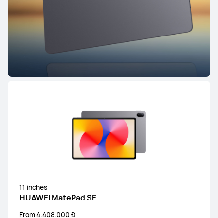
HUAWEI MatePad Pro Series
HUAWEI MatePad Serie
HUAWEI MatePad Pro Series
12.2 inches
HUAWEI MatePad Pro 12.2-inch
From 22.990.000 Đ
23.990.000 Đ
Khám Phá
Mua Ngay
11 inches
HUAWEI MatePad SE
From 4.408.000 Đ