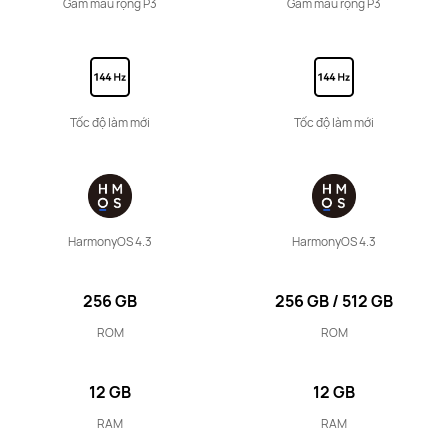
Gam màu rộng P3
Gam màu rộng P3
10.4 inches
HUAWEI MatePad
Tốc độ làm mới
Tốc độ làm mới
Khám Phá
HarmonyOS 4.3
HarmonyOS 4.3
10.95 inches
256 GB
256 GB / 512 GB
HUAWEI MatePad 11
ROM
ROM
Khám Phá
12 GB
12 GB
RAM
RAM