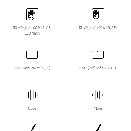
HUAWEI MatePad SE Series
50 MP (khẩu độ f/1.8, AF)
13 MP (khẩu độ f/1.8, AF)
LED flash
11 inches
HUAWEI MatePad SE
From 4.408.000 Đ
Khám Phá
Mua Ngay
8 MP (khẩu độ f/2.2, FF)
8 MP (khẩu độ f/2.2, FF)
6 Loa
4 Loa