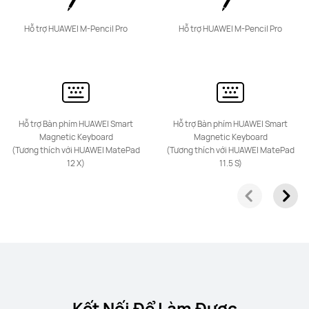
Hỗ trợ HUAWEI M-Pencil Pro
Hỗ trợ HUAWEI M-Pencil Pro
Hỗ trợ Bàn phím HUAWEI Smart
Hỗ trợ Bàn phím HUAWEI Smart
Magnetic Keyboard
Magnetic Keyboard
(Tương thích với HUAWEI MatePad
(Tương thích với HUAWEI MatePad
12 X)
11.5 S)
Kết Nối Để Làm Được