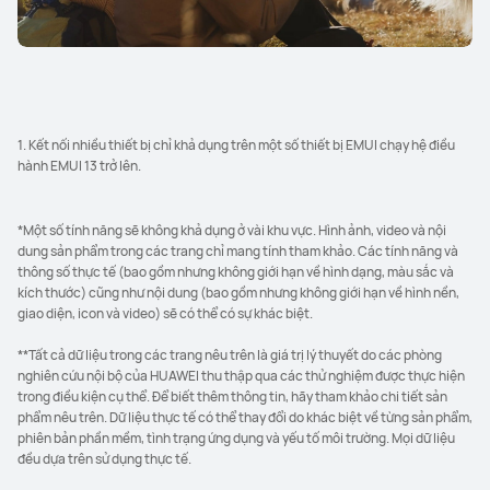
1. Kết nối nhiều thiết bị chỉ khả dụng trên một số thiết bị EMUI chạy hệ điều
hành EMUI 13 trở lên.
*Một số tính năng sẽ không khả dụng ở vài khu vực. Hình ảnh, video và nội
dung sản phẩm trong các trang chỉ mang tính tham khảo. Các tính năng và
thông số thực tế (bao gồm nhưng không giới hạn về hình dạng, màu sắc và
kích thước) cũng như nội dung (bao gồm nhưng không giới hạn về hình nền,
giao diện, icon và video) sẽ có thể có sự khác biệt.
**Tất cả dữ liệu trong các trang nêu trên là giá trị lý thuyết do các phòng
nghiên cứu nội bộ của HUAWEI thu thập qua các thử nghiệm được thực hiện
trong điều kiện cụ thể. Để biết thêm thông tin, hãy tham khảo chi tiết sản
phẩm nêu trên. Dữ liệu thực tế có thể thay đổi do khác biệt về từng sản phẩm,
phiên bản phần mềm, tình trạng ứng dụng và yếu tố môi trường. Mọi dữ liệu
đều dựa trên sử dụng thực tế.