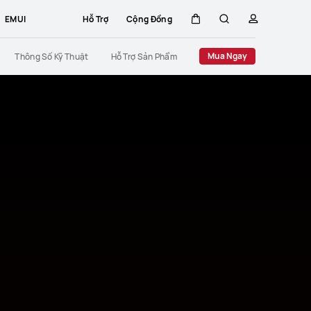
EMUI
Hỗ Trợ
Cộng Đồng
Xe
Tìm
hồ
Close
Mua Ngay
Thông Số Kỹ Thuật
Hỗ Trợ Sản Phẩm
đẩy
kiếm
sơ