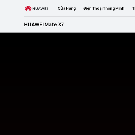
HUAWEI
Cửa Hàng
Điện Thoại Thông Minh
T
Mate
X7
HUAWEI Mate X7