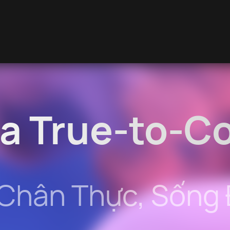
a True-to-Co
Chân Thực, Sống