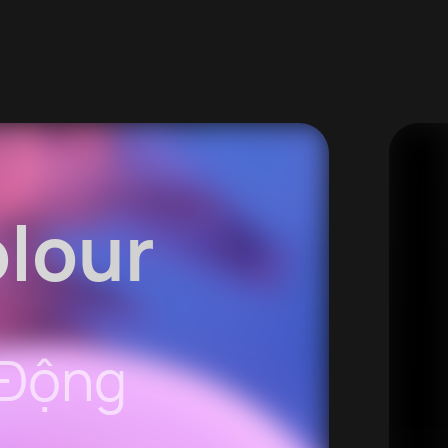
lour
 Động