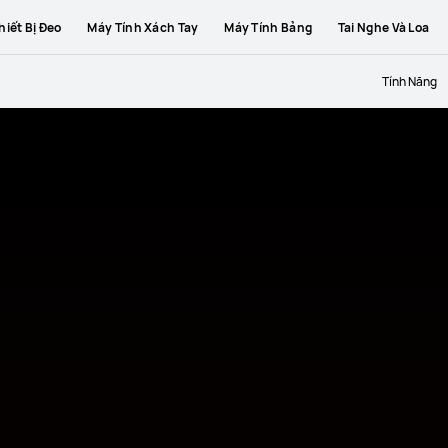
hiết Bị Đeo
Máy Tính Xách Tay
Máy Tính Bảng
Tai Nghe Và Loa
Tính Năng