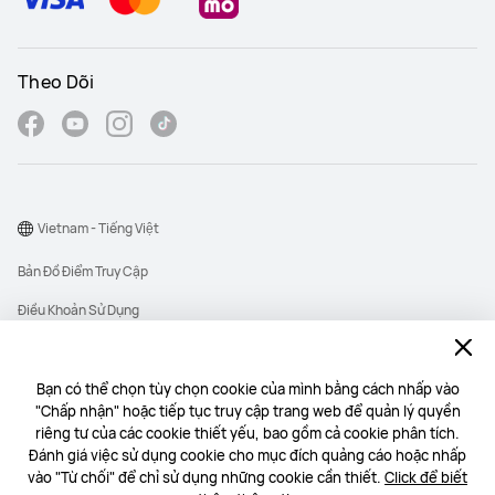
Theo Dõi
Vietnam - Tiếng Việt
Bản Đồ Điểm Truy Cập
Điều Khoản Sử Dụng
Thông Báo Quyền Riêng Tư
Cookie
Bạn có thể chọn tùy chọn cookie của mình bằng cách nhấp vào
"Chấp nhận" hoặc tiếp tục truy cập trang web để quản lý quyền
Copyright © 1998-2026 Huawei Device Co., Ltd. All rights reserved.
riêng tư của các cookie thiết yếu, bao gồm cả cookie phân tích.
Công ty TNHH Một thành viên 1 DIGITAL TECHNOLOGY có mã số thuế:
Đánh giá việc sử dụng cookie cho mục đích quảng cáo hoặc nhấp
0313318520 do Sở Tài chính Thành phố Hồ Chí Minh cấp ngày 23/06/2015
vào "Từ chối" để chỉ sử dụng những cookie cần thiết.
Click để biết
Địa chỉ: Tầng 15, Tòa nhà Etown Central, Số 11 Đoàn Văn Bơ, Phường Xóm