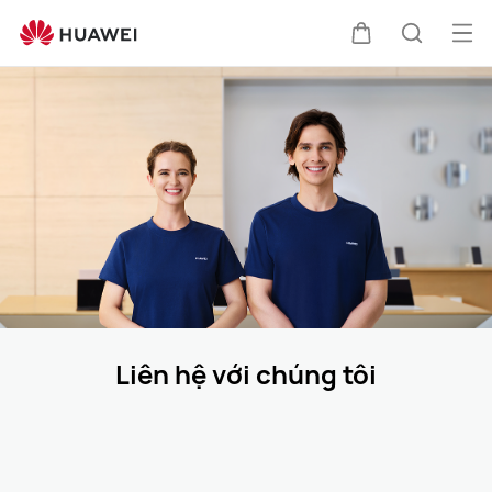
Liên
hệ
Mở
Xe
Tìm
với
me
chúng
tôi
đẩy
kiếm
Liên hệ với chúng tôi