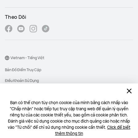
Theo Dõi
Vietnam - Tiếng Việt
Bản Đồ Điểm Truy Cập
Điều Khoản Sử Dụng
Thông Báo Quyền Riêng Tư
Cookie
Bạn có thể chọn tùy chọn cookie của mình bằng cách nhấp vào
"Chấp nhận" hoặc tiếp tục truy cập trang web để quản lý quyền
Copyright © 1998-2026 Huawei Device Co., Ltd. All rights reserved.
riêng tư của các cookie thiết yếu, bao gồm cả cookie phân tích.
Công ty TNHH Một thành viên 1 DIGITAL TECHNOLOGY có mã số thuế:
Đánh giá việc sử dụng cookie cho mục đích quảng cáo hoặc nhấp
0313318520 do Sở Tài chính Thành phố Hồ Chí Minh cấp ngày 23/06/2015
vào "Từ chối" để chỉ sử dụng những cookie cần thiết.
Click để biết
Địa chỉ: Tầng 15, Tòa nhà Etown Central, Số 11 Đoàn Văn Bơ, Phường Xóm
thêm thông tin
Chiếu, Thành phố Hồ Chí Minh | Email: commercial@1digital.vn | SĐT: