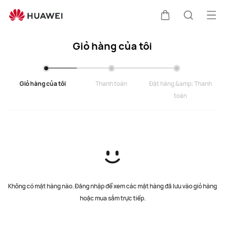
cart
Mở
Xe đẩy
Tìm kiế
Giỏ hàng của tôi
Giỏ hàng của tôi
Thanh toán
Đặt hàng &amp; Thanh
toán
Không có mặt hàng nào. Đăng nhập để xem các mặt hàng đã lưu vào giỏ hàng
hoặc mua sắm trực tiếp.