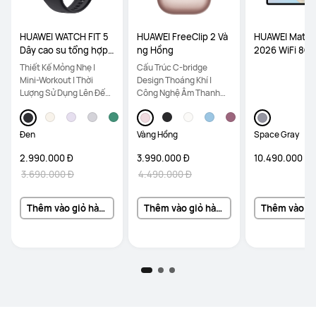
HUAWEI WATCH FIT 5
HUAWEI FreeClip 2 Và
HUAWEI MatePa
Dây cao su tổng hợp
ng Hồng
2026 WiFi 8G
màu Đen
Space Gray In
Thiết Kế Mỏng Nhẹ |
Cấu Trúc C-bridge
board
Mini-Workout | Thời
Design Thoáng Khí |
Lượng Sử Dụng Lên Đến
Công Nghệ Âm Thanh
10 Ngày
Mở Thích Ứng | Gọi Thoại
Rõ Ràng
Đen
Vàng Hồng
Space Gray
2.990.000 Đ
3.990.000 Đ
10.490.000 Đ
3.690.000 Đ
4.490.000 Đ
Thêm vào giỏ hàng
Thêm vào giỏ hàng