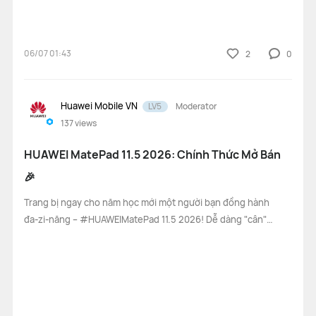
sửa tệp PDF ngay
06/07 01:43
2
0
Huawei Mobile VN
LV5
Moderator
137
views
HUAWEI MatePad 11.5 2026: Chính Thức Mở Bán
🎉
Trang bị ngay cho năm học mới một người bạn đồng hành
đa-zi-năng – #HUAWEIMatePad 11.5 2026! Dễ dàng "cân"
mọi bài tập với WPS Office PC 3.0 được hỗ trợ bởi AI thông
minh, cùng bàn phím rời và bút cảm ứng tiện lợi. HUAWEI
Notes và GoPaint còn mở ra k