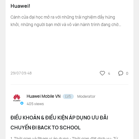
Huawei!
Cánh cửa đại học mở ra với những trải nghiệm đầy hứng
khởi, những người bạn mới và vô vàn hành trình đang chờ
bạn khám phá. Đồng hành cùng tân sinh viên trong mùa
tựu trường, Huawei mang đến nhiều ưu đãi hấp dẫn. 1.
Hành trang sẵn sàng Để đồng hàn
29/07 09:48
4
0
Huawei Mobile VN
LV5
Moderator
405
views
ĐIỀU KHOẢN & ĐIỀU KIỆN ÁP DỤNG ƯU ĐÃI
CHUYẾN ĐI BACK TO SCHOOL
1. Thời gian và Phạm vi áp dụng - Thời gian đặt dịch vụ: Từ