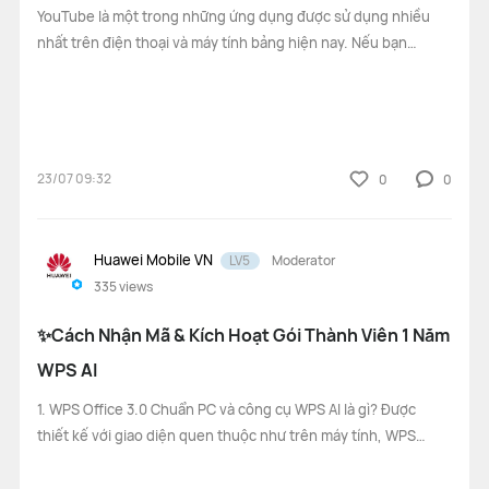
YouTube là một trong những ứng dụng được sử dụng nhiều
nhất trên điện thoại và máy tính bảng hiện nay. Nếu bạn
đang sử dụng thiết bị Huawei và muốn tải YouTube để xem
video, học tập hoặc giải trí, chỉ cần thực hiện vài bước đơn
giản. Trong bài viết n
23/07 09:32
0
0
Huawei Mobile VN
LV5
Moderator
335
views
✨Cách Nhận Mã & Kích Hoạt Gói Thành Viên 1 Năm
WPS AI
1. WPS Office 3.0 Chuẩn PC và công cụ WPS AI là gì? Được
thiết kế với giao diện quen thuộc như trên máy tính, WPS
Office 3.0 Chuẩn PC giúp bạn dễ dàng soạn thảo văn bản,
xử lý bảng tính, tạo bài thuyết trình cũng như đọc và chỉnh