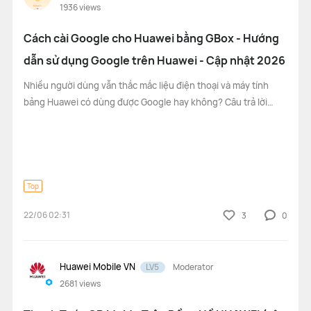
1936
views
Cách cài Google cho Huawei bằng GBox - Hướng
dẫn sử dụng Google trên Huawei - Cập nhật 2026
WATCH Ultimate Series
WATCH GT Series
Nhiều người dùng vẫn thắc mắc liệu điện thoại và máy tính
bảng Huawei có dùng được Google hay không? Câu trả lời
WATCH Series
WATCH FIT Series
Band Series
là hoàn toàn có thể. Hiện nay, người dùng Huawei có thể sử
dụng các ứng dụng và dịch vụ Google như Google Play
Health and Kids Watch
Store, Gmail, Google Map
Top
22/06 02:31
3
0
MatePad Pro Series
MatePad Series
MatePad SE Series
Huawei Mobile VN
LV5
Moderator
2681
views
FreeBuds Series
FreeClip Series
FreeArc Series