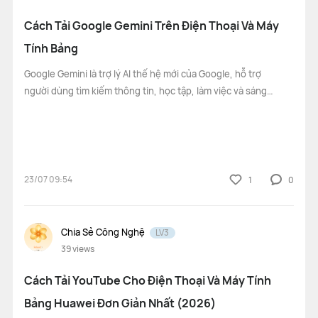
Cách Tải Google Gemini Trên Điện Thoại Và Máy
Tính Bảng
Google Gemini là trợ lý AI thế hệ mới của Google, hỗ trợ
người dùng tìm kiếm thông tin, học tập, làm việc và sáng
tạo nội dung bằng trí tuệ nhân tạo. Nếu bạn đang sử dụng
điện thoại hoặc máy tính bảng Huawei, hoàn toàn có thể tải
và sử dụng Google Ge
23/07 09:54
1
0
Chia Sẻ Công Nghệ
LV3
39
views
Cách Tải YouTube Cho Điện Thoại Và Máy Tính
Bảng Huawei Đơn Giản Nhất (2026)