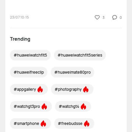
thể tải và sử dụng Netflix
23/07 10:15
3
0
Trending
#huaweiwatchfit5
#huaweiwatchfit5series
#huaweifreeclip
#huaweimate80pro
#appgallery
#photography
#watchgt3pro
#watchgt4
#smartphone
#freebudsse