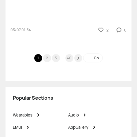
03/07 01:54
2
0
...
1
2
3
40
Go
Popular Sections
Wearables
Audio
EMUI
AppGallery