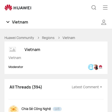
Huawei
Global
Op
Search
|
me
Smartphones,Laptops,Tablets,Watches
Vietnam
and
Smart
Community
Huawei Community
Regions
Vietnam
Home
Vietnam
Regions
Vietnam
News
Moderator
Products
All Threads (394)
Latest Comment
Tips
Gallery
Mate Series
Pura Series
nova Series
Chia Sẻ Công Nghệ
LV3