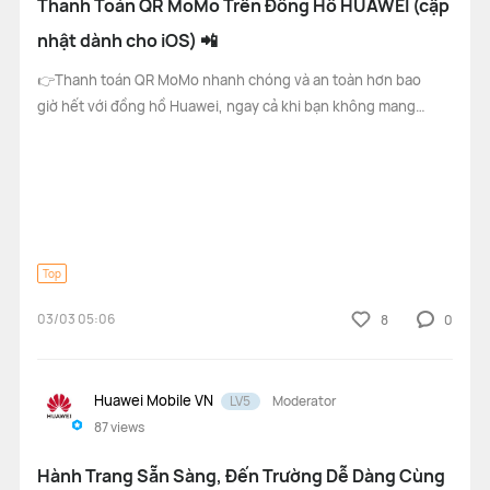
Thanh Toán QR MoMo Trên Đồng Hồ HUAWEI (cập
nhật dành cho iOS) 📲
FreeLace Series
👉Thanh toán QR MoMo nhanh chóng và an toàn hơn bao
giờ hết với đồng hồ Huawei, ngay cả khi bạn không mang
theo điện thoại hay ví tiền. Bản cập nhật mới dành cho hệ
điều hành iOS, hỗ trợ người dùng thanh toán trực tiếp dễ
MateBook X Series
MateBook Series
dàng với các dòng đồng hồ
MateBook E Series
MateBook D Series
Top
03/03 05:06
8
0
Huawei Mobile VN
LV5
Moderator
87
views
Hành Trang Sẵn Sàng, Đến Trường Dễ Dàng Cùng