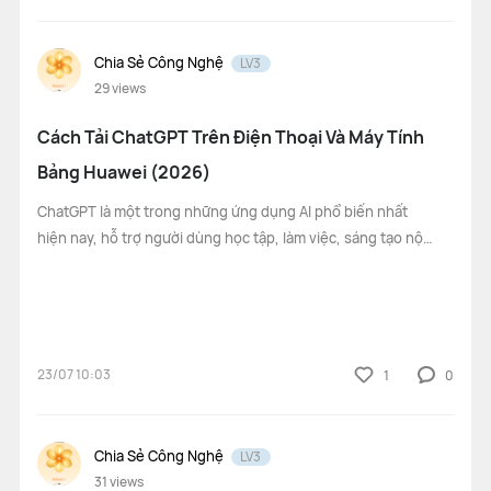
Chia Sẻ Công Nghệ
LV3
29
views
Cách Tải ChatGPT Trên Điện Thoại Và Máy Tính
Bảng Huawei (2026)
ChatGPT là một trong những ứng dụng AI phổ biến nhất
hiện nay, hỗ trợ người dùng học tập, làm việc, sáng tạo nội
dung và tìm kiếm thông tin nhanh chóng. Nếu bạn đang sử
dụng điện thoại hoặc máy tính bảng Huawei, hoàn toàn có
thể tải và sử dụng ChatGP
23/07 10:03
1
0
Chia Sẻ Công Nghệ
LV3
31
views