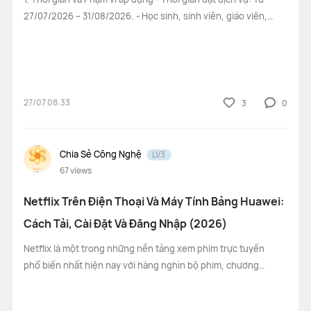
27/07/2026 – 31/08/2026. - Học sinh, sinh viên, giáo viên,
giảng viên và cán bộ, nhân viên. - Phạm vi: Các Trường Đại
Học đồng hành cùng Huawei Vietnam. - Toàn quốc (hoặc
các tỉnh/thành ph
27/07 08:33
3
0
Chia Sẻ Công Nghệ
LV3
67
views
Netflix Trên Điện Thoại Và Máy Tính Bảng Huawei:
Cách Tải, Cài Đặt Và Đăng Nhập (2026)
Netflix là một trong những nền tảng xem phim trực tuyến
phổ biến nhất hiện nay với hàng nghìn bộ phim, chương
trình truyền hình và nội dung độc quyền. Nếu bạn đang sử
dụng điện thoại hoặc máy tính bảng Huawei, hoàn toàn có