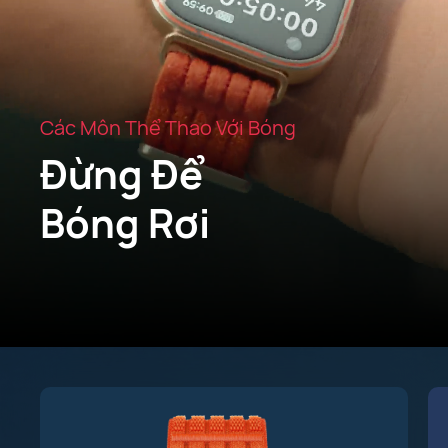
Các Môn Thể Thao Với Bóng
Đừng Để
Bóng Rơi