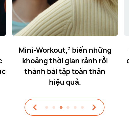
Mini-Workout,
biến những
2
c
khoảng thời gian rảnh rỗi
ục
thành
bài tập toàn thân
hiệu quả.