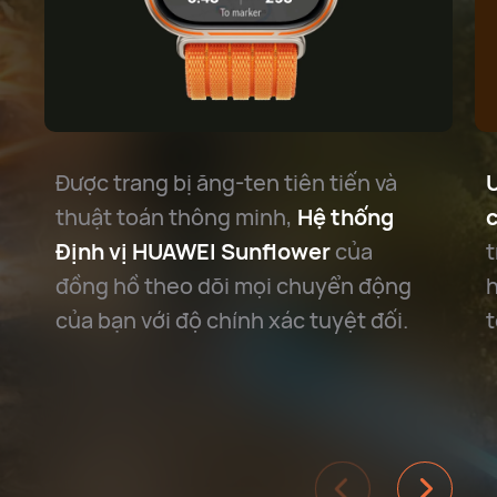
Được trang bị ăng-ten tiên tiến và
Ư
thuật toán thông minh,
Hệ thống
c
Định vị HUAWEI Sunflower
của
t
đồng hồ theo dõi mọi chuyển động
của bạn với độ chính xác tuyệt đối.
t