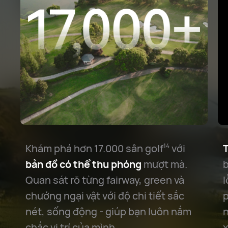
Khám phá hơn 17.000 sân golf
với
T
14
bản đồ có thể thu phóng
mượt mà.
b
Quan sát rõ từng fairway, green và
l
chướng ngại vật với độ chi tiết sắc
p
nét, sống động - giúp bạn luôn nắm
n
chắc vị trí của mình.
x