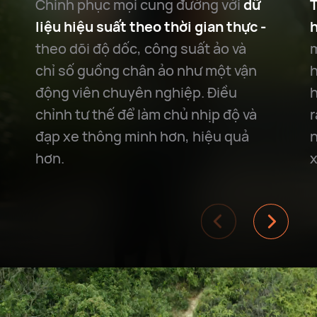
Chinh phục mọi cung đường với
dữ
T
liệu hiệu suất theo thời gian thực -
theo dõi độ dốc, công suất ảo và
m
chỉ số guồng chân ảo như một vận
h
động viên chuyên nghiệp. Điều
h
chỉnh tư thế để làm chủ nhịp độ và
r
đạp xe thông minh hơn, hiệu quả
n
hơn.
x