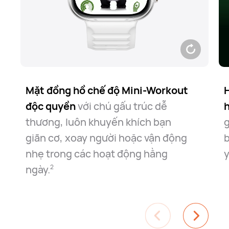
Mặt đồng hồ chế độ Mini-Workout
H
độc quyền
với chú gấu trúc dễ
h
thương, luôn khuyến khích bạn
g
giãn cơ, xoay người hoặc vận động
b
nhẹ trong các hoạt động hằng
y
ngày.
2