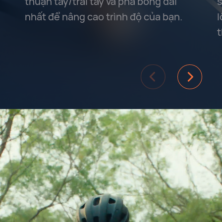
thuận tay/trái tay và pha bóng dài
s
nhất để nâng cao trình độ của bạn.
l
t