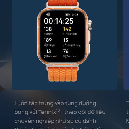
Luôn tập trung vào từng đường
T
bóng với Tennix
- theo dõi dữ liệu
t
10
chuyên nghiệp như số cú đánh
M