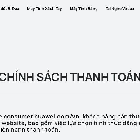
hiết Bị Đeo
Máy Tính Xách Tay
Máy Tính Bảng
Tai Nghe Và Loa
CHÍNH SÁCH THANH TOÁ
te
consumer.huawei.com/vn
, khách hàng cần thự
n website, bao gồm việc lựa chọn hình thức đăng
tiến hành thanh toán.