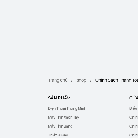
Trang chủ
shop
Chính Sách Thanh To
SẢN PHẨM
CỬA
Điện Thoại Thông Minh
Điều
Máy Tính Xách Tay
Chín
Máy Tính Bảng
Chín
Thiết Bị Đeo
Chín