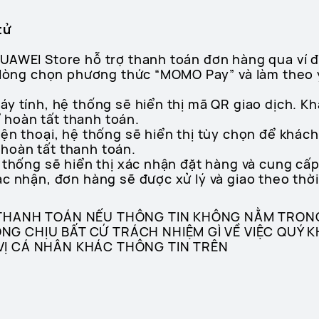
tử
UAWEI Store hỗ trợ thanh toán đơn hàng qua ví 
i lòng chọn phương thức “MOMO Pay” và làm theo 
áy tính, hệ thống sẽ hiển thị mã QR giao dịch. 
hoàn tất thanh toán.
iện thoại, hệ thống sẽ hiển thị tùy chọn để khá
hoàn tất thanh toán.
 thống sẽ hiển thị xác nhận đặt hàng và cung cấ
c nhận, đơn hàng sẽ được xử lý và giao theo thời
 THANH TOÁN NẾU THÔNG TIN KHÔNG NẰM TRON
G CHỊU BẤT CỨ TRÁCH NHIỆM GÌ VỀ VIỆC QUÝ 
VỊ CÁ NHÂN KHÁC THÔNG TIN TRÊN