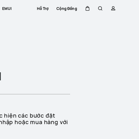
EMUI
Hỗ Trợ
Cộng Đồng
Xe đẩy
Tìm kiếm
hồ sơ
N
c hiện các bước đặt
 nhập hoặc mua hàng với