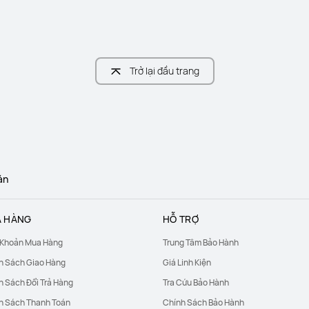
Trở lại đầu trang
án
 HÀNG
HỖ TRỢ
 Khoản Mua Hàng
Trung Tâm Bảo Hành
h Sách Giao Hàng
Giá Linh Kiện
h Sách Đổi Trả Hàng
Tra Cứu Bảo Hành
h Sách Thanh Toán
Chính Sách Bảo Hành