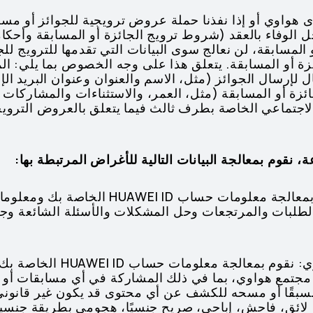
دى هواوي أو إذا نفذنا حملة عروض ترويجية للجوائز أو م
جل الوفاء بالعقد (شروط ترويج الجائزة أو المسابقة وأحكا
و المسابقة، لن نعالج سوى البيانات التي تقدمها للترويج للجا
جائزة أو المسابقة. يتعلق هذا على وجه الخصوص بما يلي:
ال لإرسال الجوائز (مثل، الاسم والعنوان وعنوان البريد ا
ئزة أو المسابقة (مثل، العمر، والاستثناءات والمشاركات ا
جتماعي الخاصة بطرف ثالث فيما يتعلق بالعروض الترويجية
، نقوم بمعالجة البيانات التالية للأغراض المرتبطة بها:
1. استفسارات العملاء: نقوم بمعالجة معلومات
لطلبات والمرتجعات وحل المشكلات والأسئلة الشائعة وجم
2. المشاركة في مجتمع هواوي: ن
مجتمع هواوي، بما في ذلك المشاركة في أي مسابقات أو 
مسبقًا أو مسحه للكشف عن أي محتوى قد يكون غير قانو
ائق، فاحش، إباحي، صريح جنسيًا، هجومي بطريقة جنسية، ع