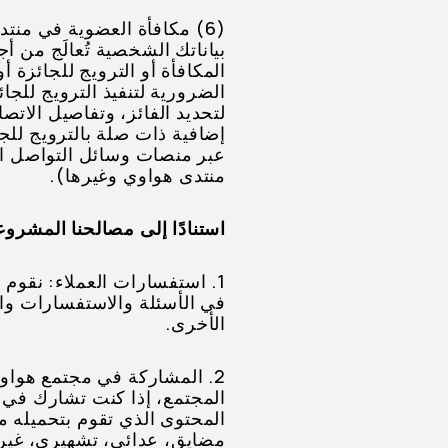
(6) مكافأة العضوية في منت
بياناتك الشخصية تُعالَج من أ
المكافأة أو الترويج للجائزة أ
الضرورية لتنفيذ الترويج لل
لتحديد الفائز، وتفاصيل الاتص
إضافية ذات صلة بالترويج للجا
عبر منصات وسائل التواصل الا
منتدى هواوي وغيرها).
استنادًا إلى مصالحنا المشروعة
في الأسئلة والاستفسارات وا
الأخرى.
المجتمع، إذا كنت تشارك في 
المحتوى الذي تقوم بتحميله 
مضايق، عدائي، تشهيري، غير ل