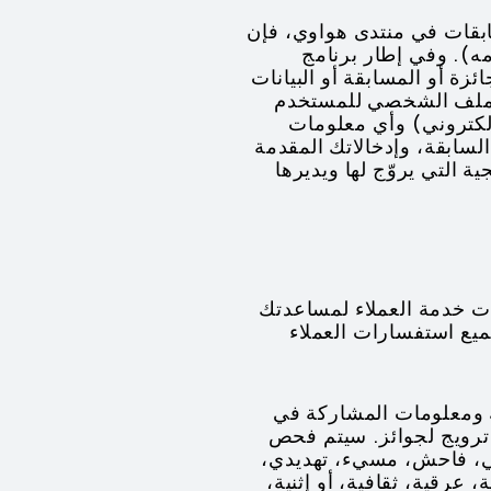
سابقات في منتدى هواوي، فإن
مه). وفي إطار برنامج
ئزة أو المسابقة أو البيانات
 الملف الشخصي للمستخدم
لإلكتروني) وأي معلومات
لسابقة، وإدخالاتك المقدمة
 التي يروّج لها ويديرها
 حساب HUAWEI ID الخاصة بك ومعلومات خدمة العملاء لمساعدتك
يع استفسارات العملاء
قوم بمعالجة معلومات حساب HUAWEI ID الخاصة بك ومعلومات المشاركة في
ترويج لجوائز. سيتم فحص
ني، فاحش، مسيء، تهديدي،
رقية، ثقافية، أو إثنية،