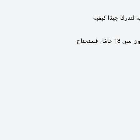
تدرك جيدًا كيفية
موقع الويب هذا غير مخصص للاستخدام من قِبل الأطفال دون سن 18 عامًا. فإذا كنت دون سن 18 عامًا، فستحتاج