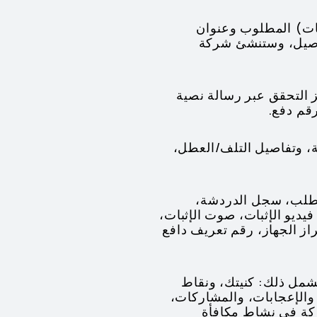
تجات) المطلوب وعنوان
توصيل، وستنشئ شركة
ز التحقق عبر رسالة نصية
ة، وتفاصيل التلف/العطل،
، Huawei ID، اللقب، معلومات الطلب، سجل الدردشة،
يديو الإثبات، صوت الإثبات،
نك المستفيد، ومعرف الجهاز (SN)، العنوان، طراز الجهاز، رقم تعريف دافع
شمل ذلك: كنيتك، ونقاط
والإعجابات، والمشاركات،
كة في نشاط مكافأة