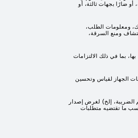
و ضارًا بجهات ثالثة، أو
بة: نقوم بمعالجة معلومات حساب HUAWEI ID الخاصة بك، ومعلومات الطلب،
كتشاف ومنع السرقة،
 بها، بما في ذلك الالتزامات
مات الجهاز لقياس وتحسين
م الضريبة، إلخ) لغرض إصدار
سب ما تقتضيه متطلبات