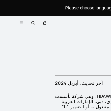
Please choose language 
فتح
عربة
البحث
القائمة
Close
آخر تحديث: أبريل 2024
المتحكم في البيانات لهذا الموقع الإلكتروني هو شركة HUAWEI TECHNOLOGIES UAE L.L.C، وهي شركة تأسست
ي، دبي، الإمارات العربية
"نا" للمفعول به أو الضمير "نا"